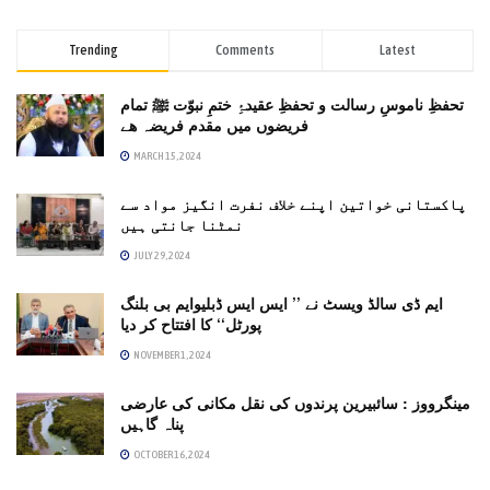
Trending
Comments
Latest
تحفظِ ناموسِ رسالت و تحفظِ عقیدۂِ ختمِ نبوّت ﷺ تمام
فریضوں میں مقدم فریضہ ھے
MARCH 15, 2024
پاکستانی خواتین اپنے خلاف نفرت انگیز مواد سے
نمٹنا جانتی ہیں
JULY 29, 2024
ایم ڈی سالڈ ویسٹ نے ’’ ایس ایس ڈبلیوایم بی بلنگ
پورٹل‘‘ کا افتتاح کر دیا
NOVEMBER 1, 2024
مینگرووز : سائبیرین پرندوں کی نقل مکانی کی عارضی
پناہ گاہیں
OCTOBER 16, 2024