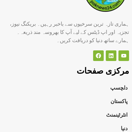
ہماری تازہ ترین سرخیوں سے باخبر رہیں۔ بریکنگ نیوز،
تجزیہ اور اپ ڈیٹس کے لیے آپ کا بھروسہ مند ذریعہ۔
ہمارے ساتھ دنیا کو دریافت کریں۔
مرکزی صفحات
دلچسپ
پاکستان
انٹرٹینمنٹ
دنیا