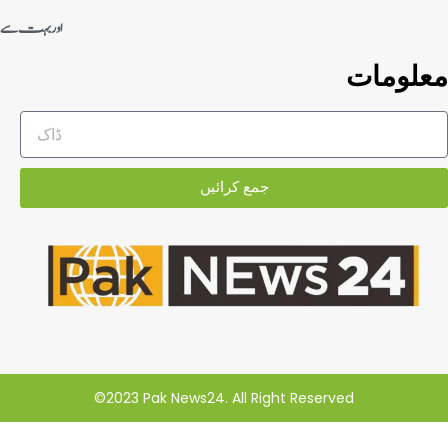
اور بہت سے
معلومات
جمع کرائیں
©2023 Pak News24. All Right Reserved