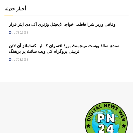
أخبار حديثة
وفاقی وزیر شزا فاطمہ خواجہ ڈیجیٹل وژنری آف دی ایئر قرار
JULY 30, 2026
سندھ سالڈ ویسٹ مینجمنٹ بورڈ افسران کے لیے کسٹمائز آن لائن
تربیتی پروگرام کی ویب سائٹ پر بریفنگ
JULY 28, 2026