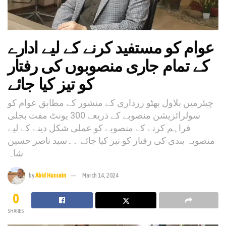
عوام کو مستفید کرنے کے لیے ادارے
کے تمام جاری منصوبوں کی رفتار
کو تیز کیا جائے
چیئرمین بلاول بھٹو زرداری کے منشور کے مطابق عوام کو
سولرائزیشن منصوبے کے ذریعے 300 یونٹ مفت بجلی
فراہم کرنے کے منصوبے کو عملی شکل دینے کے لیے
منصوبہ بندی کی رفتار کو تیز کیا جائے ۔۔سید ناصر حسین
شاہ
by
Abid Hussain
March 14, 2024
0
SHARES