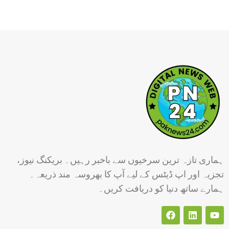
ہماری تازہ ترین سرخیوں سے باخبر رہیں۔ بریکنگ نیوز،
تجزیہ اور اپ ڈیٹس کے لیے آپ کا بھروسہ مند ذریعہ۔
ہمارے ساتھ دنیا کو دریافت کریں۔