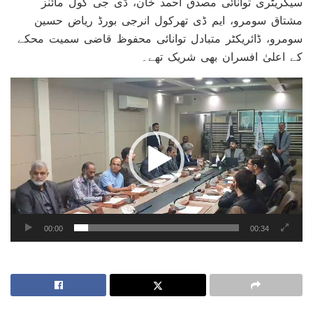
سیکریٹری توانائی مصدق احمد خان، ڈی جی کول مائنز
مشتاق سومرو، ایم ڈی تھرکول انرجی بورڈ ریاض حسین
سومرو، ڈائریکٹر متبادل توانائی محفوظ قاضی سمیت محکے
کے اعلیٰ افسران بھی شریک تھے۔
Video
Player
00:00
00:34