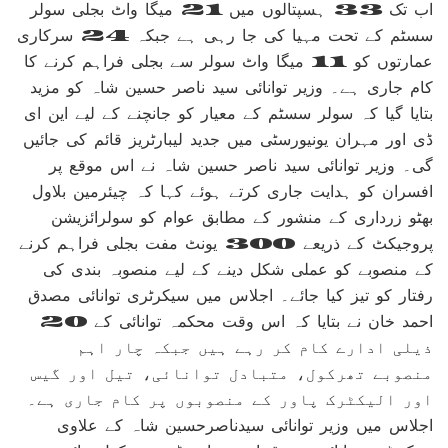
اب تک 33 ہسپتالوں میں 21 میگا واٹ بجلی سولر
سسٹم کے تحت مہیا کی جا رہی ہے جبکہ 24 سرکاری
عمارتوں کو 11 میگا واٹ سولر سے بجلی فراہم کرنے کا
کام جاری ہے۔ وزیر توانائی سید ناصر حسین شاہ کو مزید
بتایا گیا کہ سولر سسٹم کے معیار کو جانچنے کے لیے این ای
ڈی اور مہران یونیورسٹی میں جدید لیبارٹریز قائم کی جائیں
گی۔ وزیر توانائی سید ناصر حسین شاہ نے اس موقع پر
افسران کو ہدایت جاری کرتے ہوئے کہا کہ چیئرمین بلاول
بھٹو زرداری کے منشور کے مطابق عوام کو سولرائزیشن
پروجیکٹ کے ذریعے 300 یونٹ مفت بجلی فراہم کرنے
کے منصوبے کو عملی شکل دینے کے لیے منصوبہ بندی کی
رفتار کو تیز کیا جائے۔ اجلاس میں سیکرٹری توانائی مصدق
احمد خان نے بتایا کہ اس وقت محکمہ توانائی کے 20
ذیلی ادارے کام کر رہے ہیں جبکہ چار اہم
منصوبے تھرکول، متبادل توانائی، تیل اور گیس
اور الیکٹرک پاور کے منصوبوں پر کام جاری ہے۔
اجلاس میں وزیر توانائی سیدناصرحسین شاہ کے علاوی