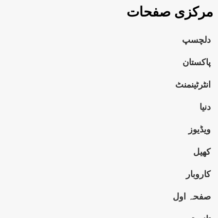
مرکزی صفحات
دلچسپ
پاکستان
انٹرٹینمنٹ
دنیا
ویڈیوز
کھیل
کاروبار
صفحہ اول