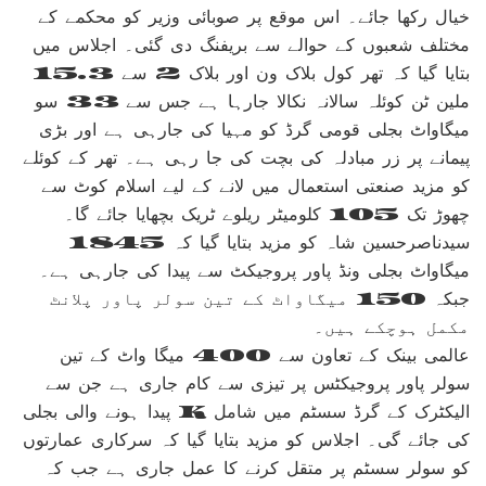
خیال رکھا جائے۔ اس موقع پر صوبائی وزیر کو محکمے کے
مختلف شعبوں کے حوالے سے بریفنگ دی گئی۔ اجلاس میں
بتایا گیا کہ تھر کول بلاک ون اور بلاک 2 سے 15.3
ملین ٹن کوئلہ سالانہ نکالا جارہا ہے جس سے 33 سو
میگاواٹ بجلی قومی گرڈ کو مہیا کی جارہی ہے اور بڑی
پیمانے پر زر مبادلہ کی بچت کی جا رہی ہے۔ تھر کے کوئلے
کو مزید صنعتی استعمال میں لانے کے لیے اسلام کوٹ سے
چھوڑ تک 105 کلومیٹر ریلوے ٹریک بچھایا جائے گا۔
سیدناصرحسین شاہ کو مزید بتایا گیا کہ 1845
میگاواٹ بجلی ونڈ پاور پروجیکٹ سے پیدا کی جارہی ہے۔
جبکہ 150 میگاواٹ کے تین سولر پاور پلانٹ
مکمل ہوچکے ہیں۔
عالمی بینک کے تعاون سے 400 میگا واٹ کے تین
سولر پاور پروجیکٹس پر تیزی سے کام جاری ہے جن سے
پیدا ہونے والی بجلی K الیکٹرک کے گرڈ سسٹم میں شامل
کی جائے گی۔ اجلاس کو مزید بتایا گیا کہ سرکاری عمارتوں
کو سولر سسٹم پر متقل کرنے کا عمل جاری ہے جب کہ