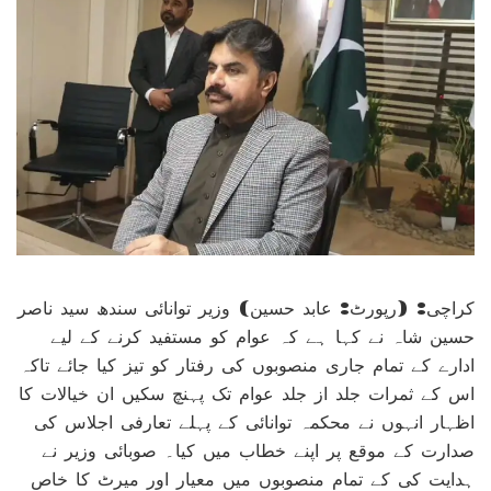
کراچی: (رپورٹ: عابد حسین) وزیر توانائی سندھ سید ناصر
حسین شاہ نے کہا ہے کہ عوام کو مستفید کرنے کے لیے
ادارے کے تمام جاری منصوبوں کی رفتار کو تیز کیا جائے تاکہ
اس کے ثمرات جلد از جلد عوام تک پہنچ سکیں ان خیالات کا
اظہار انہوں نے محکمہ توانائی کے پہلے تعارفی اجلاس کی
صدارت کے موقع پر اپنے خطاب میں کیا۔ صوبائی وزیر نے
ہدایت کی کے تمام منصوبوں میں معیار اور میرٹ کا خاص