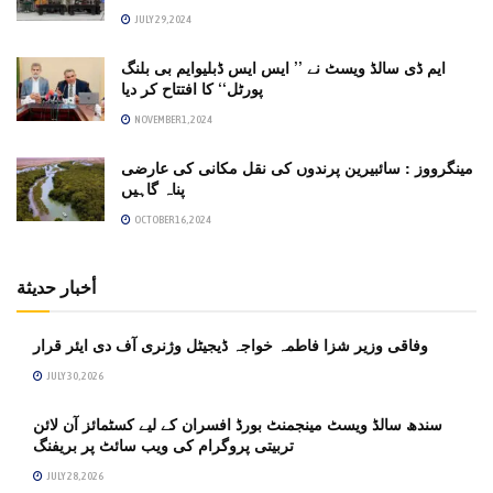
JULY 29, 2024
ایم ڈی سالڈ ویسٹ نے ’’ ایس ایس ڈبلیوایم بی بلنگ
پورٹل‘‘ کا افتتاح کر دیا
NOVEMBER 1, 2024
مینگرووز : سائبیرین پرندوں کی نقل مکانی کی عارضی
پناہ گاہیں
OCTOBER 16, 2024
أخبار حديثة
وفاقی وزیر شزا فاطمہ خواجہ ڈیجیٹل وژنری آف دی ایئر قرار
JULY 30, 2026
سندھ سالڈ ویسٹ مینجمنٹ بورڈ افسران کے لیے کسٹمائز آن لائن
تربیتی پروگرام کی ویب سائٹ پر بریفنگ
JULY 28, 2026