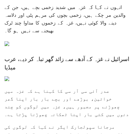
انہوں نے کہا کہ غزہ میں شدید زخمی بچے ہیں، جن کے
والدین مر چکے ہیں، زخمی بچوں کی مرہم پٹی اور دلاسہ
دینے والا کوئی نہیں، غزہ کے زخموں کا مداوا چند ٹرک
بھیجنے سے نہیں ہو گا۔
اسرائیل نے غزہ کے آدھے سے زائد گھر تباہ کر دیے، عرب
میڈیا
صدر آئی سی آر سی کا کہنا ہے کہ غزہ میں
خواتین، بوڑھے اور بچے بار بار اپنا گھر
چھوڑنے پر مجبور ہیں، غزہ میں لوگوں کو چند
دنوں میں کئی بار اپنا ٹھکانہ چھوڑنا پڑتا ہے۔
مرجانا سپولجارک ایگر نے کہا کہ لوگوں کی