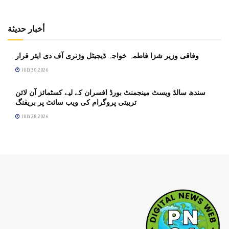
أخبار حديثة
وفاقی وزیر شزا فاطمہ خواجہ ڈیجیٹل وژنری آف دی ایئر قرار
JULY 30, 2026
سندھ سالڈ ویسٹ مینجمنٹ بورڈ افسران کے لیے کسٹمائز آن لائن
تربیتی پروگرام کی ویب سائٹ پر بریفنگ
JULY 28, 2026