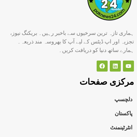
ہماری تازہ ترین سرخیوں سے باخبر رہیں۔ بریکنگ نیوز،
تجزیہ اور اپ ڈیٹس کے لیے آپ کا بھروسہ مند ذریعہ۔
ہمارے ساتھ دنیا کو دریافت کریں۔
مرکزی صفحات
دلچسپ
پاکستان
انٹرٹینمنٹ