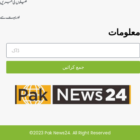
کھیلوں کی خبریں
اور بہت سے
معلومات
جمع کرائیں
©2023 Pak News24. All Right Reserved