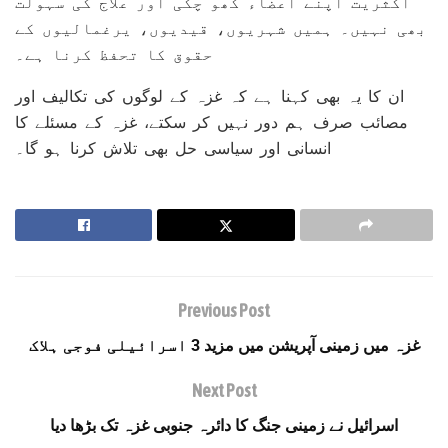
اکثریت اپنے اعضاء کھو چکی اور علاج کی سہولت
بھی نہیں۔ ہمیں شہریوں، قیدیوں، یرغمالیوں کے
حقوق کا تحفظ کرنا ہے۔
ان کا یہ بھی کہنا ہے کہ غزہ کے لوگوں کی تکالیف اور
مصائب صرف ہم دور نہیں کر سکتے، غزہ کے مسئلے کا
انسانی اور سیاسی حل بھی تلاش کرنا ہو گا۔
Previous Post
غزہ میں زمینی آپریشن میں مزید 3 اسرائیلی فوجی ہلاک
Next Post
اسرائیل نے زمینی جنگ کا دائرہ جنوبی غزہ تک بڑھا دیا