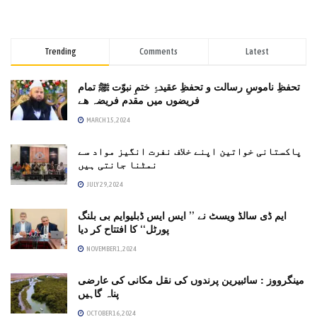
Trending
Comments
Latest
تحفظِ ناموسِ رسالت و تحفظِ عقیدۂِ ختمِ نبوّت ﷺ تمام
فریضوں میں مقدم فریضہ ھے
MARCH 15, 2024
پاکستانی خواتین اپنے خلاف نفرت انگیز مواد سے
نمٹنا جانتی ہیں
JULY 29, 2024
ایم ڈی سالڈ ویسٹ نے ’’ ایس ایس ڈبلیوایم بی بلنگ
پورٹل‘‘ کا افتتاح کر دیا
NOVEMBER 1, 2024
مینگرووز : سائبیرین پرندوں کی نقل مکانی کی عارضی
پناہ گاہیں
OCTOBER 16, 2024