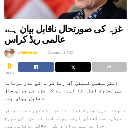
غزہ کی صورتحال ناقابل بیان ہے،
عالمی ریڈ کراس
by
Abid Hussain
December 5, 2023
0
SHARES
انٹرنیشنل کمیٹی آف ریڈ کراس کی صدر مرجانا
سپولجارک ایگر کا کہنا ہے کہ غزہ کی صورتِ حال
ناقابل بیان ہے۔
مرجانا سپولجارک ایگر نے غزہ کے دورے کے دوران
میڈیا سے گفتگو کرتے ہوئے کہا کہ غزہ کی صورتِ
حال عالمی برادری کی اخلاقی ناکامی ہے۔