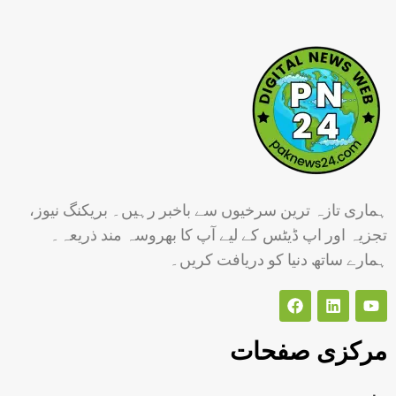
ہماری تازہ ترین سرخیوں سے باخبر رہیں۔ بریکنگ نیوز،
تجزیہ اور اپ ڈیٹس کے لیے آپ کا بھروسہ مند ذریعہ۔
ہمارے ساتھ دنیا کو دریافت کریں۔
مرکزی صفحات