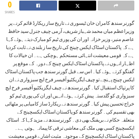
0
SHARES
گورنر سندھ کامران خان ٹیسوری نے تاریخ ساز ریکارڈ قائم کرنے پر
وزیراعظم میاں محمد شہباز شریف، آرمی چیف جنرل سید حافظ
عاصم منیر، وزیر خزانہ اور ان کی پوری ٹیم کو مبارک دیتے ہوئے کہا
ہے کہ پاکستان اسٹاک ایکس چینج کی تاریخ سا ز بلندی نے ثابت کردیا
ہے کہ قومی معیشت انتہائی مستحکم ہوچکی ہے۔ ان خیالات کا
اظہار انہوں نے پاکستان اسٹاک ایکس چینج کے دورہ کے موقع پر
گفتگو کرتے ہوئے کیا۔ اس سے قبل گورنر سندھ جب پاکستان اسٹاک
ایکس چینج پہنچے تو چیف ایگزیکٹیو آفیسر فرخ ایچ سبزواری نے ان
کا پرتپاک استقبال کیا۔ گورنرسندھ نے چیف ایگزیکٹیو آفیسر فرخ ایچ
سبزواری کو گلدستہ پیش کرتے ہوئے انہیں اور ان کی پوری ٹیم کو
خراج تحسین پیش کیا۔ گورنر سندھ نے ریکارڈ ساز کامیابی پر مٹھائی
بھی تقسیم کی۔ گورنر سندھ کو پاکستان اسٹاک ایکسچینج کے
متعلقہ حکام نے بریفنگ بھی دی۔ گورنرسندھ نے مزید کہا کہ اسٹاک
ایکسچینج کسی بھی ملک کی معاشی ترقی کا پیمانہ ہوتی ہے۔
پاکستان اسٹاک ایکسچینج کے موجودہ مثبت اشارے قومی معیشت