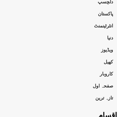
دلچسپ
پاکستان
انٹرٹینمنٹ
دنیا
ویڈیوز
کھیل
کاروبار
صفحہ اول
تازہ ترین
اقسام