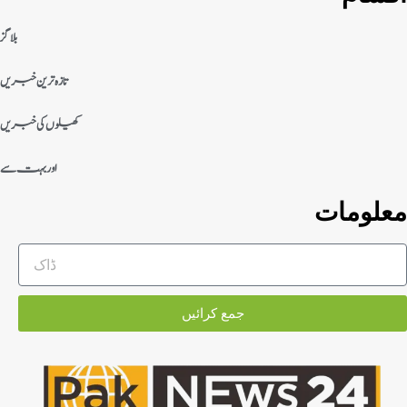
بلاگز
تازہ ترین خبریں
کھیلوں کی خبریں
اور بہت سے
معلومات
جمع کرائیں