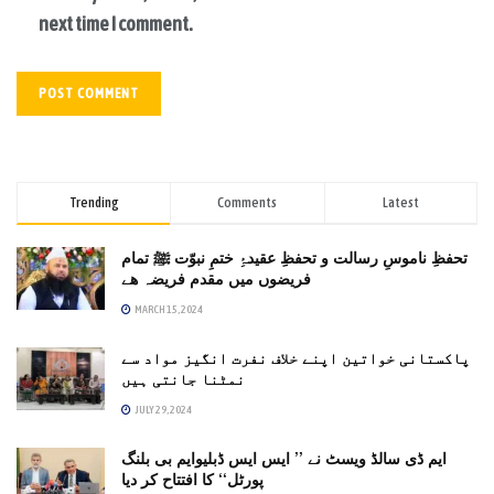
next time I comment.
Trending
Comments
Latest
تحفظِ ناموسِ رسالت و تحفظِ عقیدۂِ ختمِ نبوّت ﷺ تمام
فریضوں میں مقدم فریضہ ھے
MARCH 15, 2024
پاکستانی خواتین اپنے خلاف نفرت انگیز مواد سے
نمٹنا جانتی ہیں
JULY 29, 2024
ایم ڈی سالڈ ویسٹ نے ’’ ایس ایس ڈبلیوایم بی بلنگ
پورٹل‘‘ کا افتتاح کر دیا