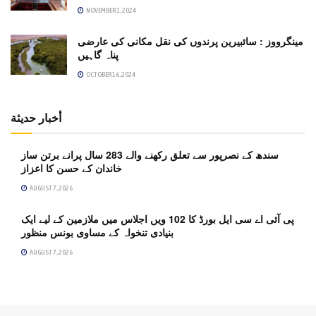
NOVEMBER 1, 2024
مینگرووز : سائبیرین پرندوں کی نقل مکانی کی عارضی
پناہ گاہیں
OCTOBER 16, 2024
أخبار حديثة
سندھ کے نصرپور سے تعلق رکھنے والے 283 سال پرانے برتن ساز
خاندان کے حسن کا اعزاز
AUGUST 7, 2026
پی آئی اے سی ایل بورڈ کا 102 ویں اجلاس میں ملازمین کے لیے ایک
بنیادی تنخواہ کے مساوی بونس منظور
AUGUST 7, 2026