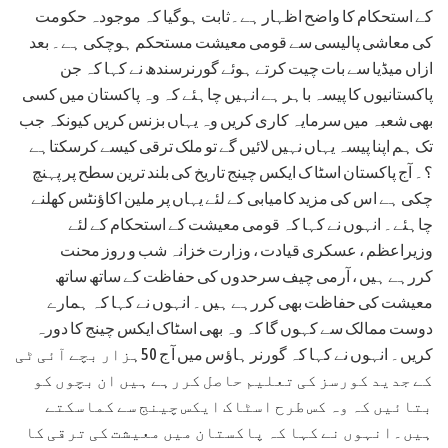
کے استحکام کا واضح اظہار ہے۔ثابت ہوگیا کہ موجودہ حکومت
کی معاشی پالیسی سے قومی معیشت مستحکم ہوچکی ہے۔ بعد
ازاں میڈیا سے بات چیت کرتے ہوئے گورنرسندھ نے کہا کہ جن
پاکستانیوں کا پیسہ باہر ہے انہیں چاہئے کہ وہ پاکستان میں کسی
بھی شعبہ میں سرمایہ کاری کریں وہ یہاں بزنس کریں کیونکہ جب
تک ہم اپنا پیسہ یہاں نہیں لائیں گے تو ملک ترقی کیسے کرسکتاہے
؟۔ آج پاکستان اسٹا ک ایکس چینج تاریخ کی بلند ترین سطح پر پہنچ
چکی ہے اس کی مزید کامیابی کے لئے یہاں پر ملین اکاﺅنٹس کھلنے
چاہئے۔ انہوں نے کہا کہ قومی معیشت کے استحکام کے لئے
وزیراعظم ، عسکری قیادت ، وزارت خزانہ شب و روز محنت
کررہے ہیں ، آرمی چیف سرحدوں کی حفاظت کے ساتھ ساتھ
معیشت کی حفاظت بھی کررہے ہیں۔ انہوں نے کہا کہ ہمارے
دوست ممالک سے کہوں گا کہ وہ بھی اسٹاک ایکس چینج کا دورہ
کریں۔ انہوں نے کہا کہ گورنر ہاﺅس میں آ ج 50ہزار بچے آئی ٹی
کے جدید کورسز کی تعلیم حاصل کررہے ہیں ان بچوں کو
بتائیں کہ وہ کس طرح اسٹاک ایکس چینج سے کماسکتے
ہیں۔انہوں نے کہا کہ پاکستان میں معیشت کی ترقی کا