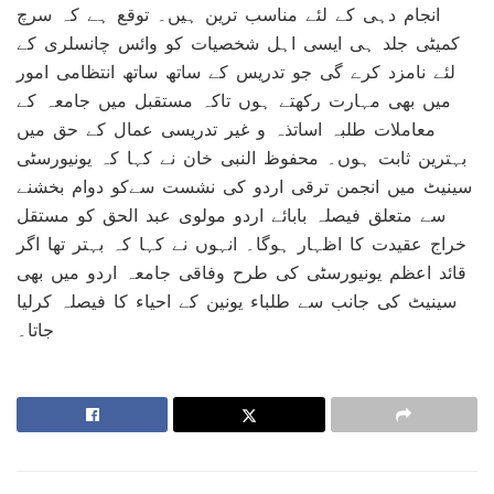
انجام دہی کے لئے مناسب ترین ہیں۔ توقع ہے کہ سرچ
کمیٹی جلد ہی ایسی اہل شخصیات کو وائس چانسلری کے
لئے نامزد کرے گی جو تدریس کے ساتھ ساتھ انتظامی امور
میں بھی مہارت رکھتے ہوں تاکہ مستقبل میں جامعہ کے
معاملات طلبہ اساتذہ و غیر تدریسی عمال کے حق میں
بہترین ثابت ہوں۔ محفوظ النبی خان نے کہا کہ یونیورسٹی
سینیٹ میں انجمن ترقی اردو کی نشست سےکو دوام بخشنے
سے متعلق فیصلہ بابائے اردو مولوی عبد الحق کو مستقل
خراج عقیدت کا اظہار ہوگا۔ انہوں نے کہا کہ بہتر تھا اگر
قائد اعظم یونیورسٹی کی طرح وفاقی جامعہ اردو میں بھی
سینیٹ کی جانب سے طلباء یونین کے احیاء کا فیصلہ کرلیا
جاتا۔