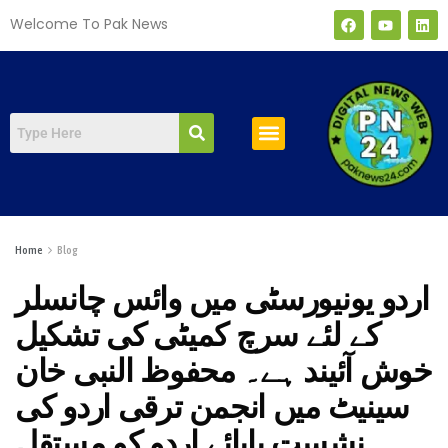
Welcome To Pak News
صفحہ اول
Home
Blog
اردو یونیورسٹی میں وائس چانسلر
کے لئے سرچ کمیٹی کی تشکیل
خوش آئیند ہے۔ محفوظ النبی خان
سینیٹ میں انجمن ترقی اردو کی
نشست بابائے اردو کو مستقل