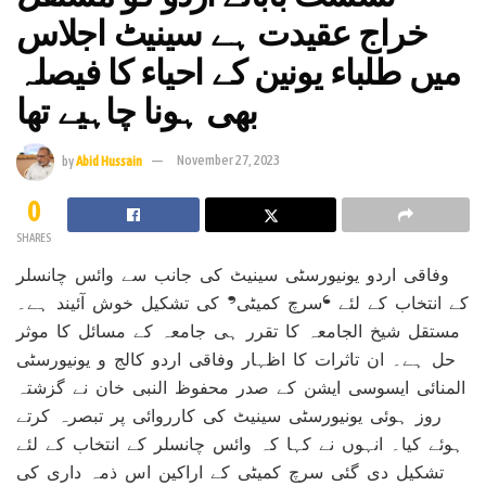
خراج عقیدت ہے سینیٹ اجلاس
میں طلباء یونین کے احیاء کا فیصلہ
بھی ہونا چاہیے تھا
by
Abid Hussain
November 27, 2023
0
SHARES
وفاقی اردو یونیورسٹی سینیٹ کی جانب سے وائس چانسلر
کے انتخاب کے لئے ‘سرچ کمیٹی’ کی تشکیل خوش آئیند ہے۔
مستقل شیخ الجامعہ کا تقرر ہی جامعہ کے مسائل کا موثر
حل ہے۔ ان تاثرات کا اظہار وفاقی اردو کالج و یونیورسٹی
المنائی ایسوسی ایشن کے صدر محفوظ النبی خان نے گزشتہ
روز ہوئی یونیورسٹی سینیٹ کی کارروائی پر تبصرہ کرتے
ہوئے کیا۔ انہوں نے کہا کہ وائس چانسلر کے انتخاب کے لئے
تشکیل دی گئی سرچ کمیٹی کے اراکین اس ذمہ داری کی