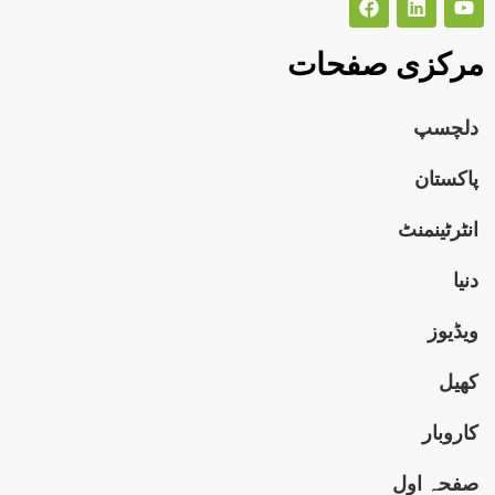
مرکزی صفحات
دلچسپ
پاکستان
انٹرٹینمنٹ
دنیا
ویڈیوز
کھیل
کاروبار
صفحہ اول