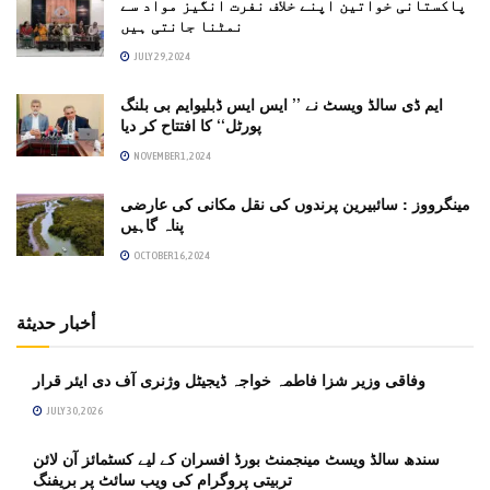
پاکستانی خواتین اپنے خلاف نفرت انگیز مواد سے
نمٹنا جانتی ہیں
JULY 29, 2024
ایم ڈی سالڈ ویسٹ نے ’’ ایس ایس ڈبلیوایم بی بلنگ
پورٹل‘‘ کا افتتاح کر دیا
NOVEMBER 1, 2024
مینگرووز : سائبیرین پرندوں کی نقل مکانی کی عارضی
پناہ گاہیں
OCTOBER 16, 2024
أخبار حديثة
وفاقی وزیر شزا فاطمہ خواجہ ڈیجیٹل وژنری آف دی ایئر قرار
JULY 30, 2026
سندھ سالڈ ویسٹ مینجمنٹ بورڈ افسران کے لیے کسٹمائز آن لائن
تربیتی پروگرام کی ویب سائٹ پر بریفنگ