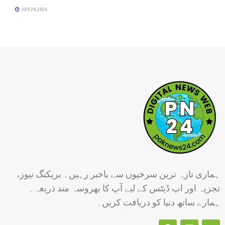
JULY 28, 2026
ہماری تازہ ترین سرخیوں سے باخبر رہیں۔ بریکنگ نیوز،
تجزیہ اور اپ ڈیٹس کے لیے آپ کا بھروسہ مند ذریعہ۔
ہمارے ساتھ دنیا کو دریافت کریں۔