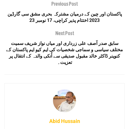
Previous Post
پاکستان اور چین کے درمیان مشترکہ بحری مشق سی گارڈین
2023 اختتام پذیر کراچی، 17 نومبر 23
Next Post
سابق صدر آصف علی زرداری اور میاں نواز شریف سمیت
مختلف سیاسی و سماجی شخصیات کی ایم کیو ایم پاکستان کے
کنوینر ڈاکٹر خالد مقبول صدیقی سے اُنکی والدہ کے انتقال پر
تعزیت۔
Abid Hussain