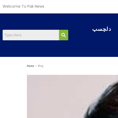
Welcome To Pak News
دلچسپ
Home
Blog