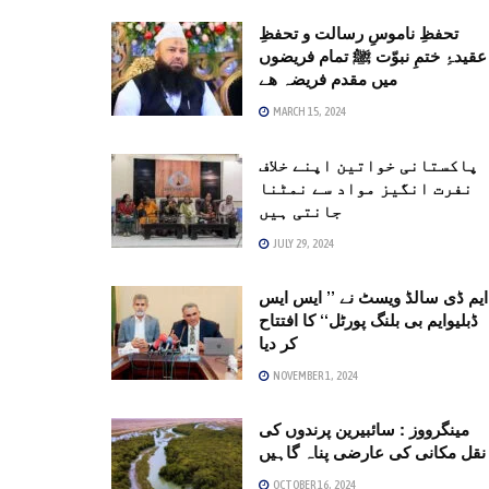
تحفظِ ناموسِ رسالت و تحفظِ
عقیدۂِ ختمِ نبوّت ﷺ تمام فریضوں
میں مقدم فریضہ ھے
MARCH 15, 2024
پاکستانی خواتین اپنے خلاف
نفرت انگیز مواد سے نمٹنا
جانتی ہیں
JULY 29, 2024
ایم ڈی سالڈ ویسٹ نے ’’ ایس ایس
ڈبلیوایم بی بلنگ پورٹل‘‘ کا افتتاح
کر دیا
NOVEMBER 1, 2024
مینگرووز : سائبیرین پرندوں کی
نقل مکانی کی عارضی پناہ گاہیں
OCTOBER 16, 2024