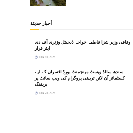
أخبار حديثة
وفاقی وزیر شزا فاطمہ خواجہ ڈیجیٹل وژنری آف دی
ایئر قرار
JULY 30, 2026
سندھ سالڈ ویسٹ مینجمنٹ بورڈ افسران کے لیے
کسٹمائز آن لائن تربیتی پروگرام کی ویب سائٹ پر
بریفنگ
JULY 28, 2026