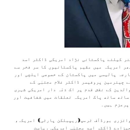
ر کیلئے پاکستانی نژاد امریکی ڈاکٹر اسد
پھر امریکہ میں مقیم پاکستانیوں کا سر فخر سے
ارجہ پالیسی میں پاکستان کے خصوصی ایلچی اور
 چیئرمین پروفیسر ڈاکٹر غلام مجتبٰی کے
الدین کے نقش قدم پر اک ذمّہ دار امریکی شہری
ساتھ ساتھ پاک امریکہ تعلقات میں شفافیت اور
پرعزم ہیں۔
وائزری بورڈآف ٹرمپ(ریپبلکن پارٹی) امریکہ،
حبزادے ڈاکٹر اسد مجتبٰی امریکی ریاست