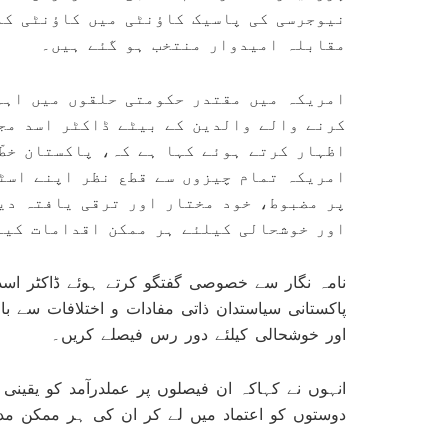
نیوجرسی کی پاسیک کاؤنٹی میں کاؤنٹی کمش
مقابلہ امیدوار منتخب ہو گئے ہیں۔
امریکہ میں مقتدر حکومتی حلقوں میں اہم
کرنے والے والدین کے بیٹے ڈاکٹر اسد مجت
اظہار کرتے ہوئے کہا ہے کہ، پاکستان خطّ
امریکہ تمام چیزوں سے قطع نظر اپنے اسٹ
پر مضبوط، خود مختار اور ترقی یافتہ دی
اور خوشحالی کیلئے ہر ممکن اقدامات کیل
نامہ نگار سے خصوصی گفتگو کرتے ہوئے ڈاکٹر اسد
پاکستانی سیاستدان ذاتی مفادات و اختلافات سے بال
اور خوشحالی کیلئے دور رس فیصلے کریں۔
انہوں نے کہاکہ ان فیصلوں پر عملدرآمد کو یقینی
دوستوں کو اعتماد میں لے کر ان کی ہر ممکن م