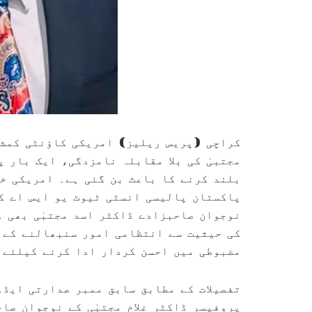
کراچی (پریس ریلیز) امریکی کاؤنٹی کمشن
مجتبیٰ کی بلا مقابلہ نامزدگی، ایک بار 
بلند کرنے کا باعث بن گئی ہے۔ امریکی خ
پاکستان پالیسی انسٹی ٹیوٹ یو ایس اے کے
نوجوان صاحبزادے ڈاکٹر اسد مجتبٰی بھی و
کی حیثیت سے انتظامی امور سنبھالنے کے 
مضبوطی میں احسن کردار ادا کرنے کیلئے 
تفصیلات کے مطابق سابق ممبر صدارتی ایڈ
پروفیسر ڈاکٹر غلام مجتبٰی کے نوجوان صا