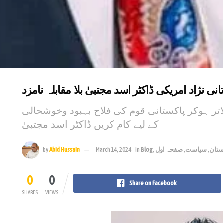
ی نژاد امریکی ڈاکٹر اسد مجتبیٰ بلا مقابلہ نامزد
اتر ہوکر پاکستانی قوم کی فلاح بہبود وخوشحالی
کے لیے کام کریں ڈاکٹر اسد مجتبیٰ
ستان
,
سیاست
,
صفحہ اول
,
Blog
in
March 14, 2024
Abid Hussain
by
0
0
Share on Facebook
SHARES
VIEWS