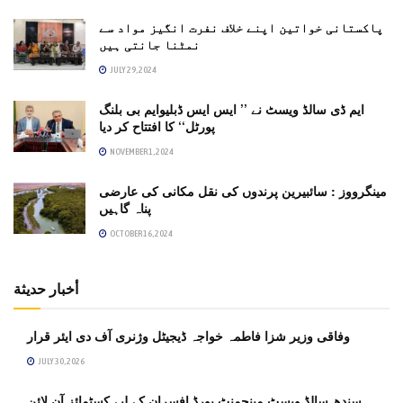
پاکستانی خواتین اپنے خلاف نفرت انگیز مواد سے
نمٹنا جانتی ہیں
JULY 29, 2024
ایم ڈی سالڈ ویسٹ نے ’’ ایس ایس ڈبلیوایم بی بلنگ
پورٹل‘‘ کا افتتاح کر دیا
NOVEMBER 1, 2024
مینگرووز : سائبیرین پرندوں کی نقل مکانی کی عارضی
پناہ گاہیں
OCTOBER 16, 2024
أخبار حديثة
وفاقی وزیر شزا فاطمہ خواجہ ڈیجیٹل وژنری آف دی ایئر قرار
JULY 30, 2026
سندھ سالڈ ویسٹ مینجمنٹ بورڈ افسران کے لیے کسٹمائز آن لائن