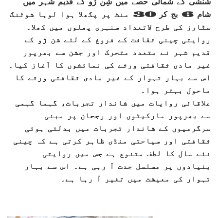
شنشی کے شمالی حصے میں شِن ژو کے قدیم شہر میں
شام 6 بج کر 30 منٹ پر پگھلا ہوا لوہا شوٹنگ
سٹارز کی طرح لاتعداد سنہری پھلوں میں کھلا۔
روایتی چینی ثقافت کے فروغ کے لئے شن ژو کے
قدیم شہر نے متعدد متحرک اور جشن سے بھرپور
غیر مادی ثقافتی ورثے کی نمائشوں کا آغاز کیا۔
اس سے بہار تہوار کے غیر مادی ثقافتی ورثے کا
ماحول بہتر ہوا۔
علاقائی روایات میں شاندار تجربات، گہما گہمی
سے بھرپور مارکیٹوں اور رجحان پر مبنی
سرگرمیوں کے شاندار تجربات میں بدلتی ہوئی
ثقافتی اور سیاحتی منڈی ظاہر کرتی ہے کہ چینی
نئے سال کا لطف متنوع ہے جس میں روایتی
بنیادوں پر مسلسل جدت آ
رہی ہے۔ اس سے بہار
تہوار کی معیشت میں تغیر آ رہا ہے۔