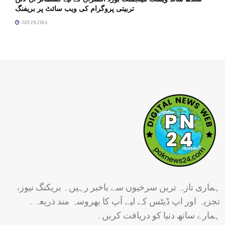
تربیتی پروگرام کی ویب سائٹ پر بریفنگ
JULY 28, 2026
ہماری تازہ ترین سرخیوں سے باخبر رہیں۔ بریکنگ نیوز،
تجزیہ اور اپ ڈیٹس کے لیے آپ کا بھروسہ مند ذریعہ۔
ہمارے ساتھ دنیا کو دریافت کریں۔