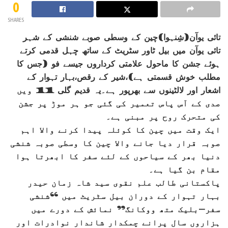
0
SHARES
تائی یوآن(شِنہوا)چین کے وسطی صوبے شنشی کے شہر
تائی یوآن میں بیل ٹاور سٹریٹ کے ساتھ چہل قدمی کرتے
ہوئے جشن کا ماحول علامتی کرداروں جیسے فو (جس کا
مطلب خوش قسمتی ہے)،شیر کے رقص،بہار تہوار کے
اشعار اور لالٹینوں سے بھرپور ہے۔یہ قدیم گلی 11 ویں
صدی کے آس پاس تعمیر کی گئی جو ہر موڑ پر جشن
کی متحرک روح پر مبنی ہے۔
ایک وقت میں چین کا کوئلہ پیدا کرنے والا اہم
صوبہ قرار دیا جانے والا چین کا وسطی صوبہ شنشی
دنیا بھر کے سیاحوں کے لئے سفر کا ابھرتا ہوا
مقام بن گیا ہے۔
پاکستانی طالب علم نقوی سید شاہ زمان حیدر
بہار تہوار کے دوران بیل سٹریٹ میں “شنشی
سفر-بلیک متھ ووکانگ” نمائش کے دورے میں
ہزاروں سال پرانے چمکدار شاندار نوادرات اور