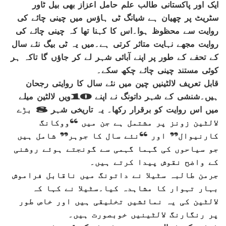
ایک اور پاکستانی طالب علم حامل اعزاز بھی بیل ٹاور
سٹریٹ پر چھیان ہے شیانگ ٹی ہاؤس میں چینی چائے کی
روایت سے محظوظ ہوا۔اس کا کہنا تھا کہ چینی چائے کی
روایت مجھے نہایت متاثر کرتی ہے۔میں یہ ٹی بیگ نئے سال
کے تحفے کے طور پر اپنے آبائی شہر لے کر جاؤں گا تاکہ ہر
کوئی مستند چینی چائے چکھ سکے۔
قابل تعریف لالٹینیں چین میں نئے سال کا روایتی رجحان
ہیں۔شنشی کے شہر داتونگ نے اپنے 10ویں لالٹین میلے
میں اس روایت کو برقرار رکھا۔ یہ تاریخی شہر 8 بڑے
لالٹین زونز پر مشتمل ہے جن میں “ووکانگ
کارنیوال” اور “نئے سال کا جوہر” شامل ہیں
جو سیاحوں کی گہما گہمی سے گونجتے ہوئے روشنی
کے واضح نقوش پیدا کرتے ہیں۔
جرمن طالبہ سٹیلا نے داتونگ میں ناقابل فراموش
بہار تہوار کا مشاہدہ کیا۔سٹیلا نے کہا کہ
لالٹین کی یہ نمائشیں تخلیقی ہیں اور خاص طور
پر رنگارنگ لالٹینیں خوبصورت ہیں۔