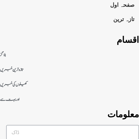
صفحہ اول
تازہ ترین
اقسام
بلاگز
تازہ ترین خبریں
کھیلوں کی خبریں
اور بہت سے
معلومات