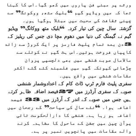
ورثے پر مبنی فن پاروں میں کھو گیا۔اس کا کہنا
تھا کہ میں ویڈیو گیم “بلیک متھ، ووکونگ” سے
چینی ثقافت کی محبت میں مبتلا ہوگیا ہوں۔
گزشتہ سال چین کی تیار کردہ “بلیک متھ ووکانگ” ویڈیو
گیم نے گیمنگ کی دنیا میں دھوم مچا دی جس کی ریلیز کے
3دن بعد تمام پلیٹ فارمز پر ایک کروڑ سے زائد
کاپیاں فروخت ہوئیں۔اس ہٹ گیم نے کوئلے سے
مالامال صوبے شنشی میں بھی دلچسپی پروان
چڑھائی کیونکہ گیم میں فلمبند کئے گئے اکثر
مقامات شنشی میں واقع ہیں۔
سفری پلیٹ فارم ٹرپ ڈاٹ کام کے اعدادوشمار شنشی
صوبے کے سفری آرڈرز میں 27فیصد اضافہ ظاہر کرتے
ہیں جس میں صوبے کے اندر کے آرڈرز میں 33 فیصد
اضافہ ہوا۔ “نئے سال کی سیاحت” کے رجحان میں
اضافہ ہو رہا ہے۔ شنشی کا دارالحکومت تائی
یوآن چین میں جشن کے ماحول کا مشاہدہ کرنے
والے مقامات میں پانچویں نمبر پر ہے۔