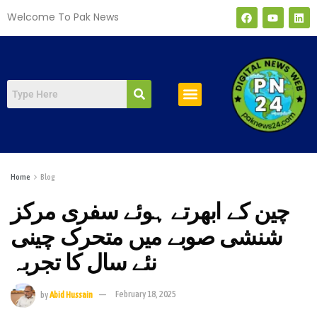
Welcome To Pak News
صفحہ اول
Home
Blog
چین کے ابھرتے ہوئے سفری مرکز
شنشی صوبے میں متحرک چینی
نئے سال کا تجربہ
by
Abid Hussain
February 18, 2025