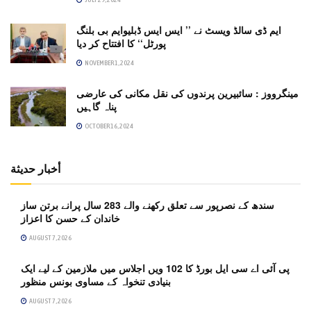
ایم ڈی سالڈ ویسٹ نے ’’ ایس ایس ڈبلیوایم بی بلنگ
پورٹل‘‘ کا افتتاح کر دیا
NOVEMBER 1, 2024
مینگرووز : سائبیرین پرندوں کی نقل مکانی کی عارضی
پناہ گاہیں
OCTOBER 16, 2024
أخبار حديثة
سندھ کے نصرپور سے تعلق رکھنے والے 283 سال پرانے برتن ساز
خاندان کے حسن کا اعزاز
AUGUST 7, 2026
پی آئی اے سی ایل بورڈ کا 102 ویں اجلاس میں ملازمین کے لیے ایک
بنیادی تنخواہ کے مساوی بونس منظور
AUGUST 7, 2026