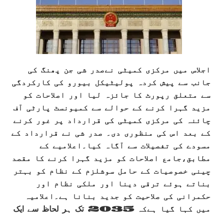
اجلاس میں مرکزی کمیٹی نےصدر شی جن پھنگ کی
جانب سے پیش کردہ پولیٹیکل بیورو کی کارکردگی
سے متعلق رپورٹ کا جائزہ لیا اور اصلاحات کو
مزید گہرا کرنے کے حوالے سے کمیونسٹ پارٹی آف
چائنہ کی مرکزی کمیٹی کی قرارداد پر غور کرنے
کے بعد اس کی منظوری دی۔ صدر شی نے قرارداد کے
مسودے کی تفصیلات سے آگاہ کیا۔اعلامیے کے
مطابق،جامع اصلاحات کو مزید گہرا کرنے کا مقصد
چینی خصوصیات کے حامل سوشلزم کے نظام کو بہتر
بناتے ہوئے ترقی دینا اور ملکی نظام اور
حکمرانی کی صلاحیت کو جدید بنانا ہے۔اعلامیہ
میں کہا گیا ہےکہ 2035 تک ہر لحاظ سے ایک