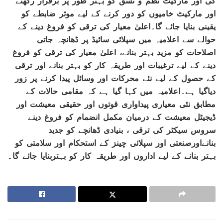
گی اور مارکیٹ نظم و نسق کو بہتر طور پر برقرار رکھنے
اور مارکیٹ خامیوں کو دور کرنے کے لیے موثر ضابطے کو
یقینی بنایا جائے گا۔اعلیٰ معیار کی ترقی کو فروغ دینے کے
حوالے سے اعلامیہ میں سپلائی سائیڈ پر ڈھانچہ جاتی
اصلاحات کو مزید بہتر بنانے، اعلیٰ معیار کی ترقی کو فروغ
دینے کے لیے ترغیبات اور طریقہ کار کو بہتر بنانے اور ترقی
کے حصول کے لیے نئے محرکات اور وسائل پیدا کرنے پر زور
دیاگیا ہے۔اعلامیہ میں کہا گیا ہے کہ مقامی حالات کے
مطابق نئی معیاری پیداواری قوتوں اور حقیقی معیشت اور
ڈیجیٹل معیشت کے درمیان مکمل انضمام کو فروغ دینے
سروس سیکٹر کی ترقی ، بنیادی ڈھانچے کو جدید
بنانےاورصنعتی اور سپلائی چینز کے استحکام اور سلامتی کو
بہتر بنانے کے لیے اداروں اور طریقہ کار کو بہتربنایا جائے گا۔