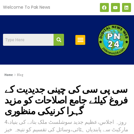
Welcome To Pak News
صفحہ اول
Home
Blog
سی پی سی کی چینی جدیدیت کے
فروغ کیلئے جامع اصلاحات کو مزید
گہرا کرنیکی منظوری
4روزہ اجلاس،عظیم جدید سوشلسٹ ملک بنانے کی بنیاد،
مارکیٹ سے پابندیاں ہٹائی،وسائل کی تقسیم کو نتیجہ خیز