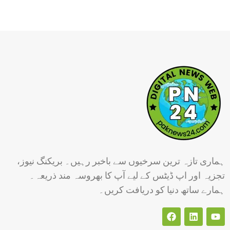
ہماری تازہ ترین سرخیوں سے باخبر رہیں۔ بریکنگ نیوز،
تجزیہ اور اپ ڈیٹس کے لیے آپ کا بھروسہ مند ذریعہ۔
ہمارے ساتھ دنیا کو دریافت کریں۔