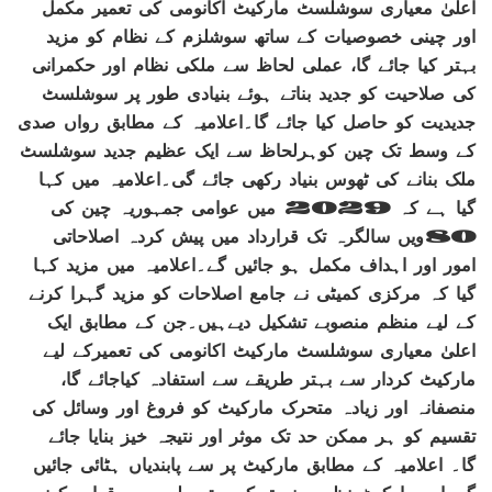
اعلیٰ معیاری سوشلسٹ مارکیٹ اکانومی کی تعمیر مکمل
اور چینی خصوصیات کے ساتھ سوشلزم کے نظام کو مزید
بہتر کیا جائے گا، عملی لحاظ سے ملکی نظام اور حکمرانی
کی صلاحیت کو جدید بناتے ہوئے بنیادی طور پر سوشلسٹ
جدیدیت کو حاصل کیا جائے گا۔اعلامیہ کے مطابق رواں صدی
کے وسط تک چین کوہرلحاظ سے ایک عظیم جدید سوشلسٹ
ملک بنانے کی ٹھوس بنیاد رکھی جائے گی۔اعلامیہ میں کہا
گیا ہے کہ 2029 میں عوامی جمہوریہ چین کی
80ویں سالگرہ تک قرارداد میں پیش کردہ اصلاحاتی
امور اور اہداف مکمل ہو جائیں گے۔اعلامیہ میں مزید کہا
گیا کہ مرکزی کمیٹی نے جامع اصلاحات کو مزید گہرا کرنے
کے لیے منظم منصوبے تشکیل دیےہیں۔جن کے مطابق ایک
اعلیٰ معیاری سوشلسٹ مارکیٹ اکانومی کی تعمیرکے لیے
مارکیٹ کردار سے بہتر طریقے سے استفادہ کیاجائے گا،
منصفانہ اور زیادہ متحرک مارکیٹ کو فروغ اور وسائل کی
تقسیم کو ہر ممکن حد تک موثر اور نتیجہ خیز بنایا جائے
گا۔ اعلامیہ کے مطابق مارکیٹ پر سے پابندیاں ہٹائی جائیں