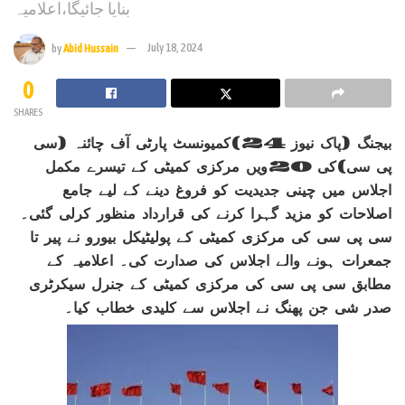
بنایا جائیگا،اعلامیہ
by
Abid Hussain
July 18, 2024
0
SHARES
بیجنگ (پاک نیوز 24)کمیونسٹ پارٹی آف چائنہ (سی
پی سی)کی 20ویں مرکزی کمیٹی کے تیسرے مکمل
اجلاس میں چینی جدیدیت کو فروغ دینے کے لیے جامع
اصلاحات کو مزید گہرا کرنے کی قرارداد منظور کرلی گئی۔
سی پی سی کی مرکزی کمیٹی کے پولیٹیکل بیورو نے پیر تا
جمعرات ہونے والے اجلاس کی صدارت کی۔ اعلامیہ کے
مطابق سی پی سی کی مرکزی کمیٹی کے جنرل سیکرٹری
صدر شی جن پھنگ نے اجلاس سے کلیدی خطاب کیا۔