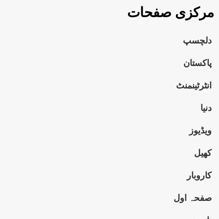
مرکزی صفحات
دلچسپ
پاکستان
انٹرٹینمنٹ
دنیا
ویڈیوز
کھیل
کاروبار
صفحہ اول