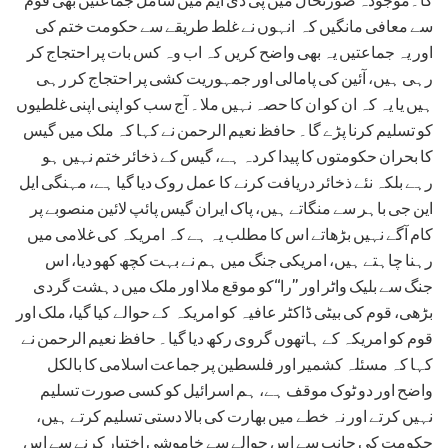
سے معافی مانگیں کہ انہوں نے غلط طریقے سے حکومت ختم کی
اور یہ جماعتیں یہ بھی واضح کریں کہ اب وہ کس بات پر احتجاج کر
رہی ہیں، آئین کی پامالی اور جمہوریت کشی پر احتجاج کر رہی
ہیں یا یہ کہ ان کو ان کا حصہ نہیں ملا۔ آج سب کو اپنی اپنی غلطیوں
کو تسلیم کرنا پڑے گا۔ حافظ نعیم الرحمن نے کہا کہ ملک میں گیس
کا بحران حکومتوں کا پیدا کردہ ہے، گیس کے ذخائر ختم نہیں ہو
رہے بلکہ نئے ذخائر دریافت کرنے کا عمل روک دیا گیا ہے، مہنگی ایل
این جی باہر سے منگاتے ہیں، پاک ایران گیس پائپ لائین منصوبے پر
کام آگے نہیں بڑھاتے اس کا مطلب یہ ہے کہ امریکہ کی غلامی میں
رہنا چاہتے ہیں، امریکی جنگ میں ہم نے بہت کچھ کھو دیا، اس
جنگ سے بلیک واٹر اور ”را“کو موقع ملا اور ملک میں دہشت گردی
بڑھی، قوم کی بیٹی ڈاکٹر عافیہ کو امریکہ کے حوالے کیا گیا، ملک اور
قوم کو امریکہ کے ہاتھوں گروی رکھ دیا گیا۔ حافظ نعیم الرحمن نے
کہا کہ مسئلہ کشمیر اور فلسطین پر جماعت اسلامی کا بالکل
واضح اور دو ٹوک موقف ہے، ہم اسرائیل کو کسی صورت تسلیم
نہیں کرتے اور نہ خطے میں بھارت کی بالا دستی تسلیم کرتے ہیں،
حکومت کی جانب سے اس حوالے سے خاموشی اختیار کرنے سے اس