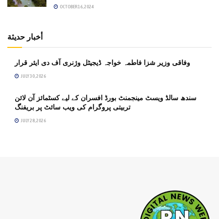
OCTOBER 16, 2024
أخبار حديثة
وفاقی وزیر شزا فاطمہ خواجہ ڈیجیٹل وژنری آف دی ایئر قرار
JULY 30, 2026
سندھ سالڈ ویسٹ مینجمنٹ بورڈ افسران کے لیے کسٹمائز آن لائن
تربیتی پروگرام کی ویب سائٹ پر بریفنگ
JULY 28, 2026