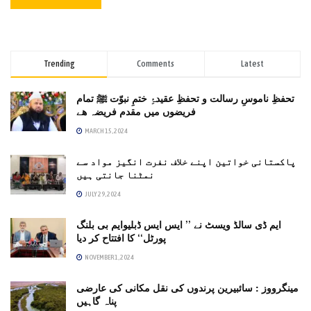
Trending
Comments
Latest
تحفظِ ناموسِ رسالت و تحفظِ عقیدۂِ ختمِ نبوّت ﷺ تمام
فریضوں میں مقدم فریضہ ھے
MARCH 15, 2024
پاکستانی خواتین اپنے خلاف نفرت انگیز مواد سے
نمٹنا جانتی ہیں
JULY 29, 2024
ایم ڈی سالڈ ویسٹ نے ’’ ایس ایس ڈبلیوایم بی بلنگ
پورٹل‘‘ کا افتتاح کر دیا
NOVEMBER 1, 2024
مینگرووز : سائبیرین پرندوں کی نقل مکانی کی عارضی
پناہ گاہیں