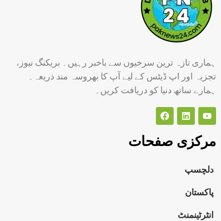
ہماری تازہ ترین سرخیوں سے باخبر رہیں۔ بریکنگ نیوز،
تجزیہ اور اپ ڈیٹس کے لیے آپ کا بھروسہ مند ذریعہ۔
ہمارے ساتھ دنیا کو دریافت کریں۔
مرکزی صفحات
دلچسپ
پاکستان
انٹرٹینمنٹ