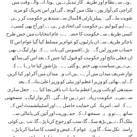
ہونے سے نظام اور طریقہ کار تبدیل نہیں ہوتا، آنے والے وقت میں
کراچی کی آواز پورے ملک میں گونجے گی اور اس تحریک کو مزید
تقویت ملے گی۔ پیپلز پارٹی 16سال سے سندھ پر حکومت کر رہی
ہے، ایم کیو ایم ہر حکومت کی اتحادی رہی ہے اور آج بھی کسی نہ
کسی طریقے سے حکومت کا حصہ ہے، عام انتخابات میں جس طرح
ناجائز طریقے سے ان پارٹیوں کو عوام پر مسلط کیا گیا عوام اس کا
حساب ضرور لیں گے۔ بڑے افسوس کی بات ہے کہ نواز لیگ نے بھی
ان جعلی نتائج اور حکومت کو قبول کیا جس کے بعد اس کی ساکھ
ہی نہیں سیاست بھی ختم ہو گئی ہے۔ بڑا شور کیا جا رہا ہے کہ
نواز شریف میدان میں آرہے ہیں اب وہ میدان میں آکر اور کیا کریں
گے اپنے بھائی کو وزیر اعظم اور بیٹی کو وزیر اعلیٰ بنانے کے بعد
سمدھی کو نائب وزیر اعظم بنا دیا، اب باقی بچا کیا ہے۔ جعل سازی
سے بنی یہ حکومت زیادہ دیر نہیں چلے گی۔ اگر نواز لیگ یہ سمجھتی
ہے کہ اسے امریکہ کی حمایت حاصل ہے اور اسٹیبلشمنٹ اس کے
ساتھ ہے تو وہ یہ سمجھ لے کہ جمہوریت اور آئین کی پامالی سے
ملک آگے نہیں بڑھ سکے گا، سب کو رجوع کرنا پڑے گا، تب ہی کوئی
راستہ نکل سکے گا ورنہ عوام کے غیض و غصب کا سامنا کرنا پڑے
گا۔موجودہ صورتحال میں پی ڈی ایم میں شامل جماعتیں بھی قوم