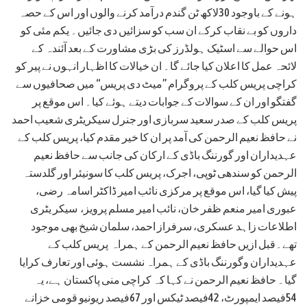
ہونے کے باوجود 30لاکھ ٹن گندم درآمد کرنے والوں اور اس کے حصہ
داروں کو بے نقاب کرکے ان سب کو سزائیں دی جائیں۔ یکم مئی کو
اس حوالے سے اسٹیک ہولڈرز کی بڑی مشاورت کے بعد آئندہ کے
لائحہ عمل کا اعلان کیا جائے گا۔ ان خیالات کا اظہار انہوں نے پیر کو
کراچی پریس کلب کے پروگرام ”میٹ دی پریس“ میں صحافیوں سے
گفتگو اور ان کے سوالات کے جوابات دیتے ہوئے کیا۔ اس موقع پر
پریس کلب کے صدر سعید سربازی اور جنرل سیکریٹری شعیب احمد
نے حافظ نعیم الرحمن کی آمد پر ان کا خیر مقدم کیا، پریس کلب کے
عہدیداران اور گورننگ باڈی کے ارکان کی جانب سے حافظ نعیم
الرحمن کو سندھی ٹوپی، اجرک، پریس کلب کا سونیئر اور گلدستہ
پیش کیا گیا، اس موقع پر مرکزی نائب امیر ڈاکٹر اسامہ رضی،
عبوری امیر منعم ظفر خان، نائب امیر مسلم پرویز، سیکر یٹری
اطلاعات زاہد عسکری، سرفراز احمد، سلمان شیخ بھی موجود
تھے۔قبل ازیں حافظ نعیم الرحمن کے ہمراہ پریس کلب کے
عہدیداران وگورننگ باڈی کے ہمراہ نشست ہوئی اور تعارف کرایا
گیا۔ حافظ نعیم الرحمن نے کہا کہ کراچی منی پاکستان ہے، یہ
54فیصد ایمپورٹ، 42فیصد ٹیکس اور 67فیصد ریونیو قومی خزانے