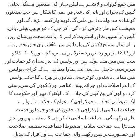
میں جمع کروانے والا شہر ہے لیکن یہاں کی صنعتیں مہنگی بجلی،
گیس کے بحران اور پانی کی عدم فراہمی کا شکار ہیں جب صنعتوں
کو بنیادی سہولیات نہیں ملیں گی تو پیدوار کیسے بڑھے گی اور
معیشت کس طرح ترقی کرے گی۔ کراچی کے عوام بھی بجلی، پانی،
گیس، ٹرانسپورٹ اور اسٹریٹ کرائمز کے باعث سخت پریشان ہیں،
رواں سال مسلح ڈکیتی کی وارداتوں میں 64شہری جاں بحق ہوئے
اور 18,17ہزار وارداتیں رجسٹرڈ ہوئی ہیں، کچے اور پکے کے ڈاکو
سب آپس میں ملے ہوئے ہیں اور پولیس کے اندر سے ان کو حمایت اور
سرپرستی حاصل ہے اسی لیے ہمارا مطالبہ ہے کہ کراچی پولیس
میں مقامی باشندوں کو ترجیحی بنیادوں پر بھرتی کیا جائے، پولیس
کے اندر اصلاحات اور جرائم پیشہ عناصر اور ڈاکوؤں کی سرپرستی
کرنے والوں کی بیخ کینی کی جائے۔ کے الیکٹرک نیپرا اور حکومت کا
ایک شیطانی اتحاد ہے جو کراچی کے عوام کے خلاف بنا ہوا ہے،
جماعت اسلامی اہل کراچی کے حقوق کی جدو جہد اور خدمت
جاری رکھے گی۔ جماعت اسلامی نے کراچی کا مقدمہ بھر پور انداز
سے لڑا ہے، جماعت اسلامی مضبوط اجتماعیت، تنظیمی صلاحیت
اور جمہوریت پر یقین رکھنے والی جماعت ہے اور افراد کے تبدیل