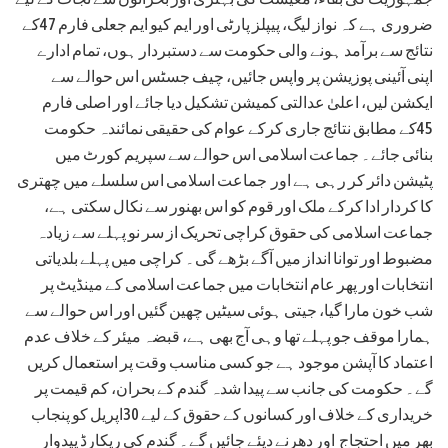
ضروری ہے کہ نواز لیگ، پیپلز پارٹی اور ایم کیو ایم جعلی فارم 47کے
نتائج سے برآمد ہونے والی حکومت سے دستبردار ہوں، تمام ادارے
اپنی آئینی پوزیشن پر واپس جائیں، چیف جسٹس اس حوالے سے
ایکشن لیں، اعلیٰ عدالتی کمیشن تشکیل دیا جائے اور اصلی فارم
45کے مطابق نتائج جاری کرکے عوام کی حقیقی نمائندہ حکومت
بنائی جائے۔ جماعت اسلامی اس حوالے سے سپریم کورٹ میں
پٹیشن دائر کر رہی ہے اور جماعت اسلامی اس سلسلے میں چھتری
کا کردار ادا کرکے ملک اور قوم کو اس بھنور سے نکال سکتی ہے،
جماعت اسلامی کی حقوق کراچی تحریک از سر نو پہلے سے زیادہ
مضبوط اور توانا انداز میں آگے بڑھے گی۔ کراچی میں پہلے بلدیاتی
انتخابات اور پھر عام انتخابات میں جماعت اسلامی کے مینڈیٹ پر
شب خون مارا گیا، جیتی ہوئی سیٹیں چھین گئیں اور اس حوالے سے
ہمارا موقف جو پہلے تھا وہی آج بھی ہے، قبضہ میئر کے خلاف عدم
اعتماد کا آپشن موجود ہے جو کسی مناسب وقت پر استعمال کریں
گے۔ حکومت کی جانب سے پیدا شدہ گندم کے بحران، کم قیمت پر
خریداری کے خلاف اور کسانوں کے حقوق کے لیے 30اپریل کو پنجاب
بھر میں احتجاج اور دھرنے دیئے جائیں گے۔ گندم کی ریکارڈ پیدوار