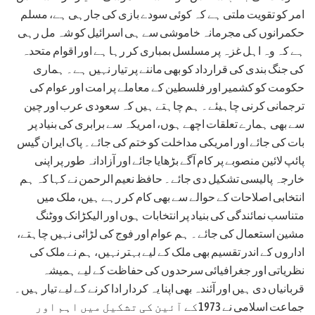
امر کو تقویت ملتی ہے کہ کوئی سودے بازی کی جارہی ہے، مسلم
حکمرانوں کی مجرمانہ خاموشی سے ہی اسرائیل کو شہ مل رہی
ہے کہ وہ اہل غزہ پر مسلسل بمباری کر رہا ہے اور اقوام متحدہ
کی جنگ بندی کی قرارداد کو بھی ماننے پر تیار نہیں ہے۔ ہماری
حکومت کو کشمیر اور فلسطین کے معاملے پر امت اور عوام کی
ترجمانی کرنی چاہیئے۔ ہم چاہتے ہیں کہ سعودی عرب اور چین
سے بھی ہمارے تعلقات اچھے ہوں، امریکہ سے برابری کی بنیاد پر
بات کی جائے اور امریکی مداخلت کو ختم کی جائے۔ پاک ایران گیس
پائپ لائین منصوبے پر کام آگے بڑھایا جائے اور آزادانہ طور پر اپنی
خارجہ پالیسی تشکیل دی جائے۔ حافظ نعیم الرحمن نے کہا کہ ہم
انتخابی اصلاحات کے حوالے سے بھی کام کر رہے ہیں، ملک میں
متناسب نمائندگی کی بنیاد پر انتخابات ہوں اور الیکڑانک ووٹنگ
مشین استعمال کی جائے۔ ہم عوام اور فوج کی لڑائی نہیں چاہتے،
اداروں کے اندر تقسیم بھی ملک کے لیے بہتر نہیں، ہم نے ملک کی
نظریاتی اور جغرافیائی سرحدوں کی حفاظت کے لیے ہمیشہ
قربانیاں دی ہیں اور آئندہ بھی اپنا یہ کردار ادا کرنے کے لیے تیار ہیں۔
جماعت اسلامی نے 1973کے آئین کی تشکیل میں اہم اور