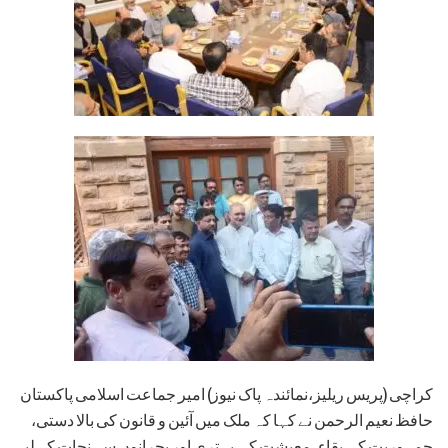
کراچی (پریس ریلیز،نمائندہ پاک نیوز) امیر جماعت اسلامی پاکستان
حافظ نعیم الرحمن نے کہا کہ ملک میں آئین و قانون کی بالا دستی،
جمہوریت کی بقاء، معیشت کی بہتری اور بحرانوں سے نجات کے لیے