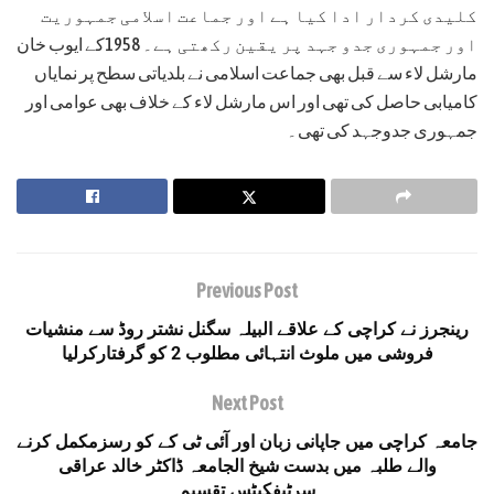
کلیدی کردار ادا کیا ہے اور جماعت اسلامی جمہوریت
اور جمہوری جدو جہد پر یقین رکھتی ہے۔ 1958کے ایوب خان
مارشل لاء سے قبل بھی جماعت اسلامی نے بلدیاتی سطح پر نمایاں
کامیابی حاصل کی تھی اور اس مارشل لاء کے خلاف بھی عوامی اور
جمہوری جدوجہد کی تھی۔
Previous Post
رینجرز نے کراچی کے علاقے البیلہ سگنل نشتر روڈ سے منشیات
فروشی میں ملوث انتہائی مطلوب 2 کو گرفتارکرلیا
Next Post
جامعہ کراچی میں جاپانی زبان اور آئی ٹی کے کو رسزمکمل کرنے
والے طلبہ میں بدست شیخ الجامعہ ڈاکٹر خالد عراقی
سرٹیفکیٹس تقسیم