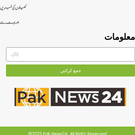
کھیلوں کی خبریں
اور بہت سے
معلومات
جمع کرائیں
©2023 Pak News24. All Right Reserved