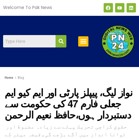
Welcome To Pak News
صفحہ اول
Home
Blog
نواز لیگ، پیپلز پارٹی اور ایم کیو ایم
جعلی فارم 47 کی حکومت سے
دستبردار ہوں،حافظ نعیم الرحمن
حقوق کراچی تحریک پہلے سے زیادہ مضبوط اور
توانا انداز میں آگے بڑھے گی،قبضہ میئر کے