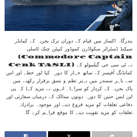
بندرگاہ اکساز میں قیام کے دوران ترک بحریہ کے کمانڈر
سیکنڈ ڈسٹرائر سکواڈرن کموڈور کیپٹن چنک ٹاسلی
(Commodore Captain
Cenk TASLI) نے ٹی سی جی گیلیبولو کے
کمانڈنگ آفیسر کے ساتھ جہاز کا دورہ کیا اور خطے اور اس
سے باہر سمندر میں بہتر نظم و نسق برقرار رکھنے میں
پاک بحریہ کے کردار کو سراہا۔ انہوں نے مزید کہا کہ پی
این ایس حنین کا دورہ دونوں ممالک کے درمیان سفارتی اور
دفاعی تعلقات کو مزید فروغ دینے اور موجودہ برادرانہ
تعلقات کو مزید تقویت دینے کا موقع فراہم کرے گا۔