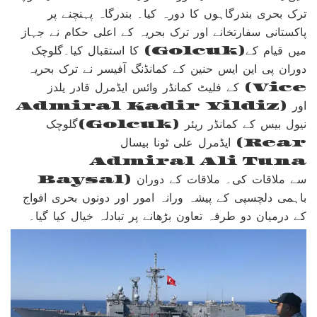
ترک بحری بندرگاہوں کا دورہ کیا۔ بندرگاہ پہنچنے پر
پاکستانی سفارتخانے اور ترک بحریہ کے اعلی حکام نے جہاز
کا استقبال کیا۔گلوچک (Golcuk)میں قیام کے
دوران پی این ایس حنین کے کمانڈنگ آفیسر نے ترک بحریہ
کے فلیٹ کمانڈر وائس ایڈمرل قادر یلدز (Vice
Admiral Kadir Yildiz) اور
گلوچک(Golcuk) نیول بیس کے کمانڈر ریئر
ایڈمرل علی ٹونا بیسال (Rear
Admiral Ali Tuna
Baysal) سے ملاقات کی۔ ملاقات کے دوران
باہمی دلچسپی کے پیشہ ورانہ امور اور دونوں بحری افواج
کے درمیان دو طرفہ تعاون بڑھانے پر تبادلہ خیال کیا گیا۔