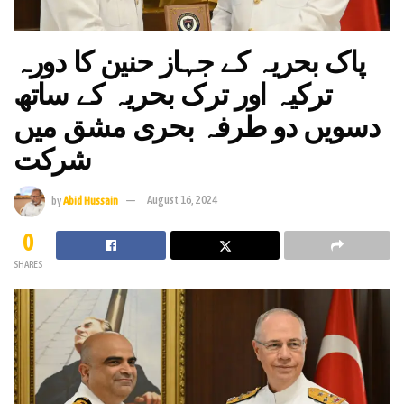
پاک بحریہ کے جہاز حنین کا دورہ
ترکیہ اور ترک بحریہ کے ساتھ
دسویں دو طرفہ بحری مشق میں
شرکت
by
Abid Hussain
August 16, 2024
0
SHARES