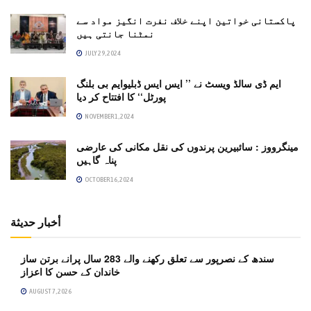
پاکستانی خواتین اپنے خلاف نفرت انگیز مواد سے
نمٹنا جانتی ہیں
JULY 29, 2024
ایم ڈی سالڈ ویسٹ نے ’’ ایس ایس ڈبلیوایم بی بلنگ
پورٹل‘‘ کا افتتاح کر دیا
NOVEMBER 1, 2024
مینگرووز : سائبیرین پرندوں کی نقل مکانی کی عارضی
پناہ گاہیں
OCTOBER 16, 2024
أخبار حديثة
سندھ کے نصرپور سے تعلق رکھنے والے 283 سال پرانے برتن ساز
خاندان کے حسن کا اعزاز
AUGUST 7, 2026