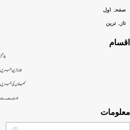
صفحہ اول
تازہ ترین
اقسام
بلاگز
تازہ ترین خبریں
کھیلوں کی خبریں
اور بہت سے
معلومات