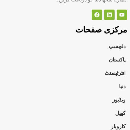
مرکزی صفحات
دلچسپ
پاکستان
انٹرٹینمنٹ
دنیا
ویڈیوز
کھیل
کاروبار