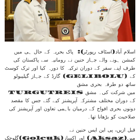
اسلام آباد(اسٹاف رپورٹر): پاک بحریہ کے حال ہی میں
کمشن ہونے والے جہاز حنین نے رومانیہ سے پاکستان کی
طرف اپنے سفر کے دوران ترکیہ کا دورہ کیا اور ترک کوسٹ
گارڈ کے جہاز گیلیبولو (GELIBOLU) کے
ساتھ دو طرفہ بحری مشق
TURGUTREIS میں شرکت کی۔ مشق
کے دوران مختلف مشترکہ آپریشنز کیے گئے جس کا مقصد
دونوں بحری افواج کے درمیان باہمی تعاون اور آپریشنز کی
صلاحیت کو بڑھانا تھا۔
قبل ازیں، پی این ایس حنین نے
گلوچک(Golcuk)اور اکساز (Aksaz)میں