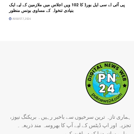
پی آئی اے سی ایل بورڈ کا 102 ویں اجلاس میں ملازمین کے لیے ایک
بنیادی تنخواہ کے مساوی بونس منظور
AUGUST 7, 2026
ہماری تازہ ترین سرخیوں سے باخبر رہیں۔ بریکنگ نیوز،
تجزیہ اور اپ ڈیٹس کے لیے آپ کا بھروسہ مند ذریعہ۔
ہمارے ساتھ دنیا کو دریافت کریں۔