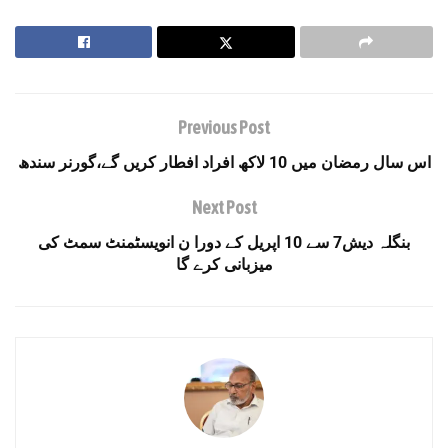
Previous Post
اس سال رمضان میں 10 لاکھ افراد افطار کریں گے،گورنر سندھ
Next Post
بنگلہ دیش7 سے 10 اپریل کے دورا ن انویسٹمنٹ سمٹ کی
میزبانی کرے گا