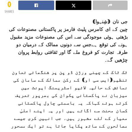
0
SHARES
جی نان (شِنہوا)
چین کے ای کامرس پلیٹ فارمز پر پاکستانی مصنوعات کی
بڑھتی ہوئی موجودگی سے اس کی مصنوعات مزید مقبول
ہونے کی توقع ہےجس سے دونوں ممالک کے درمیان دو
طرفہ تجارت کو فروغ ملے گا اور ثقافتی روابط پروان
چڑھیں گے۔
ٹک ٹاک کے چینی ورژن ڈو یِن پر شنگھائی تعاون
تنظیم(ایس سی او) کے رکن ممالک کے سامان کی
نمائش کے حالیہ لائیو اسٹریمنگ ایونٹ میں
میزبان نے پاکستانی پکوان کی بھرپور تعریف
کرتے ہوئے کہاکہ یہ باسمتی چاول پاکستانی
کسان محنت سے اگاتے ہیں اور یہ اپنے اعلیٰ
معیار کے لئے مشہور ہیں۔ جب انہیں کری جیسے
مصالحوں کے ساتھ پکایا جاتا ہے تو ایک مسحور