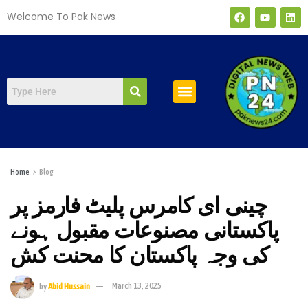
Welcome To Pak News
صفحہ اول
Home
Blog
چینی ای کامرس پلیٹ فارمز پر
پاکستانی مصنوعات مقبول ہونے
کی وجہ پاکستان کا محنت کش
by
Abid Hussain
March 13, 2025