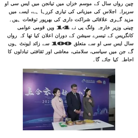
چین رواں سال کے موسم خزاں میں تیانجن میں ایس سی او
سربراہ اجلاس کی میزبانی کی تیاری کررہا ہے، ایسے میں
مزید گہری علاقائی شراکت داری کی بھرپور توقعات ہیں۔
چینی وزیر خارجہ وانگ یی نے 14 ویں قومی عوامی
کانگریس کے تیسرے سیشن کے دوران اعلان کیا تھا کہ رواں
سال ایس سی او سے متعلق 100 سے زائد ایونٹ ہوں
گے جن میں سیاسی، سلامتی، معاشی اور ثقافتی تبادلوں کا
احاطہ کیا جائے گا۔