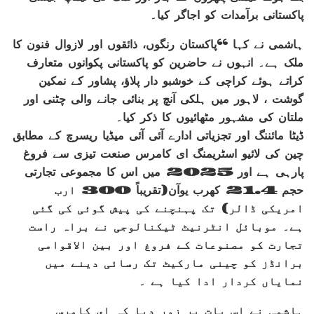
پاکستانی برآمدات کو اجاگر کیا۔
ہاشمی نے کہا “پاکستان رنگوں، ذائقوں اور لازوال فنون کا
ملک ہے۔ انہوں نے حاضرین کو پاکستانی پکوانوں متعارف
کراتے ہوئے کراچی کے خوشبو دار پلاؤ، پشاور کے نمکین
گوشت ، لاہور میں ہلکی آنچ پر بنائی جانے والی چٹنی اور
ملتان کی مشہور مٹھائیوں کا ذکر کیا۔
ڈیٹا مائننگ اور تجزیاتی ادارے آئی آئی میڈیا ریسرچ کے مطابق
چین کی لائیو اسٹریمنگ ای کامرس صنعت تیزی سے فروغ
پارہی ہے اور 2025 میں اس کا مجموعی تجارتی
حجم 21.4 کھرب یوآن(تقریباً 300 ارب
امریکی ڈالر) تک پہنچنے کی پیش گوئی کی گئی
ہے۔ موبائل انٹرنیٹ ٹیکنالوجی نے براہ راست
تجارت کو مصنوعات کے فروغ اور بین الاقوامی
برانڈز کو چینی مارکیٹ تک رسائی دینے میں
نمایاں کردار ادا کیا ہے ۔
ہاشمی نے اس بات پر زور دیا کہ ای کامرس