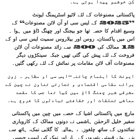
کن خوشبو پیدا ہوتی ہے۔
پاکستانی مصنوعات کے لئے لائیو اسٹریمنگ ایونٹ
’’2025 کے ایس سی او آن لائن مصنوعات‘‘ کے
وسیع اقدام کا حصہ تھا جو بیجنگ اور چھنگ ڈاؤ میں ہوا ۔
اس میں پاکستان، روس اور بیلاروس سمیت ایس سی او کے
12 ممالک کی 200 سے زائد مصنوعات آن لائن
فروخت کے لئے پیش کی گئی تھیں جبکہ سینکڑوں دیگر
مصنوعات آف لائن مقامات پر نمائش کے لئے رکھی گئیں۔
ایونٹ کا اہتمام چائنہ-ایس سی او مظاہر ہ زون
برائے مقامی اقتصادی و تجارتی تعاون نے چین کے
مشرقی شہر چھنگ ڈاؤ میں کیا تھا جس کا مقصد
معاشی تعلقات اور ثقافتی تبادلوں کا فروغ ہے۔
مارچ میں پاکستانی اشیا کے حصے میں چین میں پاکستانی
سفیر خلیل الرحمٰن ہاشمی نے دونوں ممالک کے کاروباری
نمائندوں کے ساتھ چلغوزہ ، ہمالیہ کا گلابی نمک، ہاتھ سے
بنے ہوئے قیمتی پتھروں کے ہار اور نمک کی لیمپ جیسی