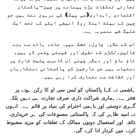
تجارتی تعلقات بڑے پیمانے پر چین-پاکستان
اقتصادی راہداری(سی پیک) کی مرہون منت ہیں جو
چین کے بیلٹ اینڈ روڈ انیشی ایٹو کے تحت ایک
فلیگ شپ منصوبہ ہے۔
اس کے علاوہ چاول، خشک میوہ جات، ہاتھ سے بنے
قالین،لکڑی کے نقوش اور قیمتی پتھر ڈو یین،
تاؤ باؤ اور دیگر چینی ای کامرس پلیٹ فارم پر
دستیاب ہیں جو صارفین کو پاکستانی دستکاریاں
اور ثقافت سے متعارف کرا رہی ہیں۔
ہاشمی نے کہا پاکستان کو ایس سی او کا رکن ہونے پر
فخر ہے۔ہماری شراکت داری صرف تجارت ہی نہیں بلکہ
گہری دوستی اور باہمی احترام کی بنیاد پر قائم ہے۔ انہوں
نے امید ظاہر کی کہ پاکستانی مصنوعات کی ہر خریداری،
ذائقہ اور استعمال دونوں ممالک کے تعلقات کو مزید مضبوط
کرنے میں کردار ادا کرے گی۔