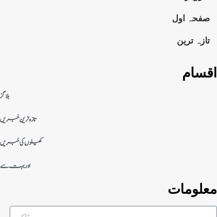
صفحہ اول
تازہ ترین
اقسام
بلاگز
تازہ ترین خبریں
کھیلوں کی خبریں
اور بہت سے
معلومات