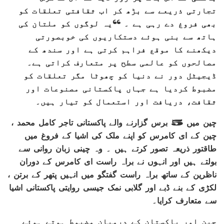
تجارتی ذریعے سے بڑھ کر اب ثقافتی تعلقات کو
بھی فروغ دے رہی ہے ۔ “یہ لوگوں کو ملتان کی
ہاتھ سے بنی ہوئے دستکاریوں کی خوبصورتی
دیکھنے کا موقع فراہم کرتی ہے اور سندھ کے
مصالحوں کو عالمی سطح پر متعارف کراتی ہے۔
ڈیجیٹل دور نے دنیا کو چھوٹا مگر تعلقات کو
مضبوط کردیا ہے جہاں پاکستانی مصنوعات اور
ثقافت، دریافت اور استعمال کو تیار ہیں۔
چین میں 5 برس گزارنے والے پاکستانی تاجر کامل محمد ،
چین کے ای کامرس کو اپنے ملک کی اشیا کے فروغ میں
طاقتور ذریعہ تصور کرتے ہیں ۔ وہ چینی زبان روانی سے
بولتے ہیں اور انہوں نے براہ راست ای کامرس کے دوران
ناظرین کے ساتھ براہ راست گفتگو میں انہیں پتھر کے برتن ،
لکڑی کے بنے ڈبے اور گلابی نمک جیسی روایتی پاکستانی اشیا
سے متعارف کرایا۔
چین اور پاکستان کے درمیان مضبوط ہوتے ہوئے