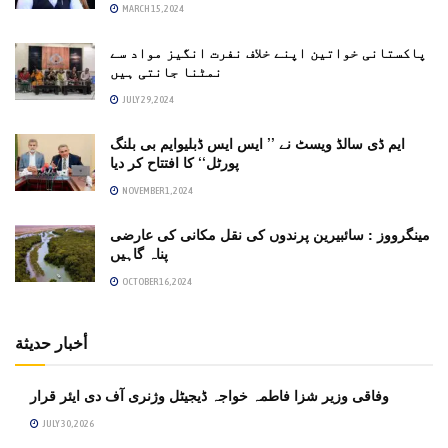
MARCH 15, 2024
پاکستانی خواتین اپنے خلاف نفرت انگیز مواد سے
نمٹنا جانتی ہیں
JULY 29, 2024
ایم ڈی سالڈ ویسٹ نے ’’ ایس ایس ڈبلیوایم بی بلنگ
پورٹل‘‘ کا افتتاح کر دیا
NOVEMBER 1, 2024
مینگرووز : سائبیرین پرندوں کی نقل مکانی کی عارضی
پناہ گاہیں
OCTOBER 16, 2024
أخبار حديثة
وفاقی وزیر شزا فاطمہ خواجہ ڈیجیٹل وژنری آف دی ایئر قرار
JULY 30, 2026