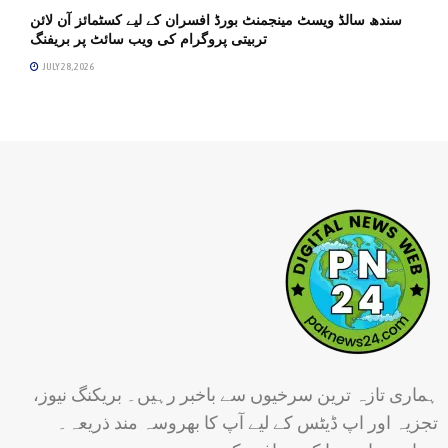
سندھ سالڈ ویسٹ مینجمنٹ بورڈ افسران کے لیے کسٹمائز آن لائن
تربیتی پروگرام کی ویب سائٹ پر بریفنگ
JULY 28, 2026
ہماری تازہ ترین سرخیوں سے باخبر رہیں۔ بریکنگ نیوز،
تجزیہ اور اپ ڈیٹس کے لیے آپ کا بھروسہ مند ذریعہ۔