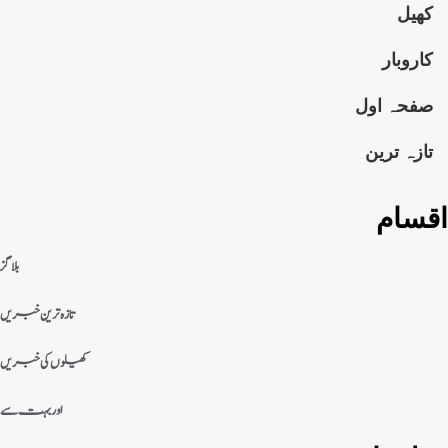
کھیل
کاروبار
صفحہ اول
تازہ ترین
اقسام
بلاگز
تازہ ترین خبریں
کھیلوں کی خبریں
اور بہت سے