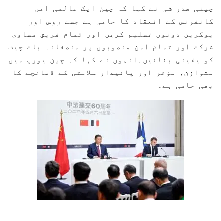
چینی صدر شی نے کہا کہ چین ایک عالمی امن
کانفرنس کے انعقاد کا حامی ہے جسے روس اور
یوکرین دونوں تسلیم کریں اور تمام فریق مساوی
شرکت اور تمام امن منصوبوں پر منصفانہ بات چیت
کو یقینی بنائیں۔انہوں نے کہا کہ چین یورپ میں
متوازن، مؤثر اور پائیدار سلامتی کے ڈھانچے کا
بھی حامی ہے۔