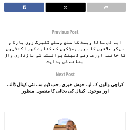
Previous Post
ایم ڈی سالڈ ویسٹ کا ضلع وسطی گلبرگ زون یارڈ و
دیگر علاقوں کا دورہ،سڑکوں کے کنارے کچرا کنڈیوں
کا خاتمہ اورعارضی ڈمپنگ پوائنٹس کی باؤنڈری وال
بنانے کی ہدایت
Next Post
کراچی والوں کے لیے خوش خبری۔حب ڈیم سے نئی کینال ڈالنے
اور موجودہ کینال کی بحالی کا منصوبہ منظور