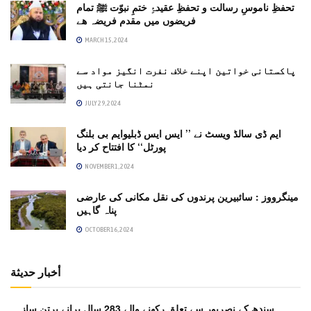
تحفظِ ناموسِ رسالت و تحفظِ عقیدۂِ ختمِ نبوّت ﷺ تمام
فریضوں میں مقدم فریضہ ھے
MARCH 15, 2024
پاکستانی خواتین اپنے خلاف نفرت انگیز مواد سے
نمٹنا جانتی ہیں
JULY 29, 2024
ایم ڈی سالڈ ویسٹ نے ’’ ایس ایس ڈبلیوایم بی بلنگ
پورٹل‘‘ کا افتتاح کر دیا
NOVEMBER 1, 2024
مینگرووز : سائبیرین پرندوں کی نقل مکانی کی عارضی
پناہ گاہیں
OCTOBER 16, 2024
أخبار حديثة
سندھ کے نصرپور سے تعلق رکھنے والے 283 سال پرانے برتن ساز