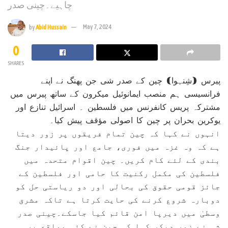
چاہیے۔چینی صدر
by
Abid Hussain
May 7, 2024
0
SHARES
پیرس (شِنہوا) چین کے صدر شی جن پھنگ نے اپنے
فرانسیسی ہم منصب ایمانوئیل میکرون کے ساتھ پیرس میں
مشترکہ پریس کانفرنس میں فلسطین ۔ اسرائیل تنازع اور
یوکرین بحران پر چین کا اصولی مؤقف پیش کیا۔
انہوں نے کہا کہ چین تمام فریقوں پر زور دیتا
ہے کہ وہ غزہ میں فوری، جامع اور پائیدار جنگ
بندی کے لئے کام کریں۔ چین اقوام متحدہ میں
فلسطین کی مکمل رکنیت کا حامی اور فلسطین کے
جائز قومی حقوق کی بحالی اور دو ریاستی حل کو
دوبارہ شروع کرنے کی حایت کرتا ہے تاکہ مشرق
وسطیٰ میں دیرپا امن قائم کیا جاسکے۔چینی صدر
شی نے زور دیکر کہا کہ چین نے کئی مواقع پر