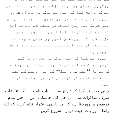
یوکرین بحران پر اپنا مؤقف بیان کیا ہے۔انہوں
نے کہ واضح کیا کہ چین نے یوکرین بحران شروع
نہیں کیا ، نہ وہ اس میں فریق ہے اور نہ ہی اس
میں شریک ہے۔ چین تماشائی بننے کے بجائے امن
کے لیے اپنا کردار ادا کررہا ہے۔چینی صدر نے
مزید کہا کہ یوریشین امور پر چینی حکومت کے
نمائندہ کی شٹل ڈپلومیسی تیسرے دور میں داخل
ہوچکی ہے۔
انہوں نے کہا کہ چین یوکرین بحران پر کسی
تیسرے ملک کو قربانی کا بکرا بنانے یا بدنام
کرنے یا “نئی سرد جنگ” کو ہوا دینے کے لئے
استعمال کرنے کی کوششوں کی بھی مخالفت کرتا
ہے۔
چینی صدر نے کہا کہ تاریخ سے یہ بات ثابت ہے کہ تنازعات
صرف مذاکرات سے ہی حل کئے جاسکتے ہیں ۔ چین تمام
فریقوں پر زوردیتا ہے کہ وہ باہمی اعتماد قائم کرنے کے لئے
رابطے اور بات چیت دوبارہ شروع کریں۔