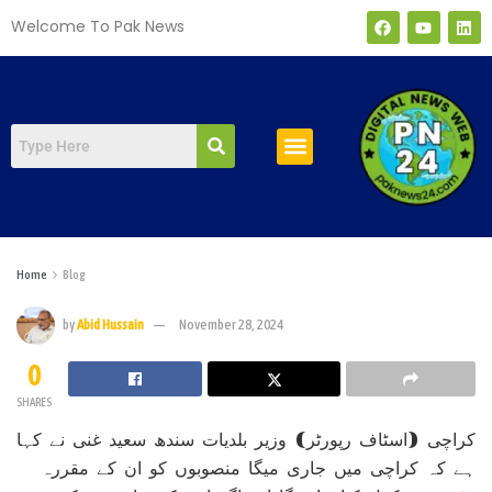
Welcome To Pak News
صفحہ اول
Home
Blog
by
Abid Hussain
November 28, 2024
0
SHARES
کراچی (اسٹاف رپورٹر) وزیر بلدیات سندھ سعید غنی نے کہا
ہے کہ کراچی میں جاری میگا منصوبوں کو ان کے مقررہ