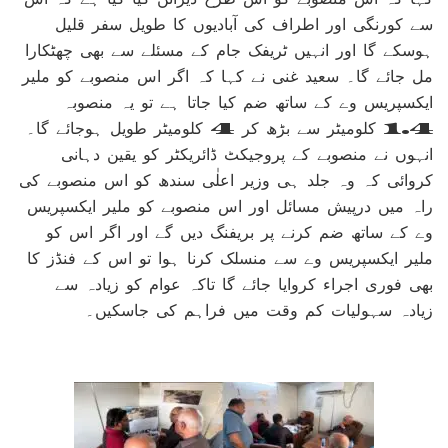
سے کورنگی اور اطراف کی آبادیوں کا طویل سفر قلیل
ہوسکے گا اور انہیں ٹریفک جام کے مسئلے سے بھی چھٹکارا
مل جائے گا۔ سعید غنی نے کہا کہ اگر اس منصوبے کو ملیر
ایکسپریس وے کے ساتھ ضم کیا جاتا ہے تو یہ منصوبہ
1.4 کلومیٹر سے بڑھ کر 4 کلومیٹر طویل ہوجائے گا۔
انہوں نے منصوبے کے پروجیکٹ ڈائریکٹر کو یقین دہانی
کروائی کہ وہ جلد ہی وزیر اعلٰی سندھ کو اس منصوبے کی
راہ میں درپیش مسائل اور اس منصوبے کو ملیر ایکسپریس
وے کے ساتھ ضم کرنے پر بریفنگ دیں گے اور اگر اس کو
ملیر ایکسپریس وے سے منسلک کرنا ہوا تو اس کے فنڈز کا
بھی فوری اجراء کروایا جائے گا تاکہ عوام کو زیادہ سے
زیادہ سہولیات کم وقت میں فراہم کی جاسکیں۔