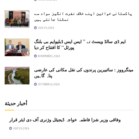
پاکستانی خواتین اپنے خلاف نفرت انگیز مواد سے
نمٹنا جانتی ہیں
JULY 29, 2024
ایم ڈی سالڈ ویسٹ نے ’’ ایس ایس ڈبلیوایم بی بلنگ
پورٹل‘‘ کا افتتاح کر دیا
NOVEMBER 1, 2024
مینگرووز : سائبیرین پرندوں کی نقل مکانی کی عارضی
پناہ گاہیں
OCTOBER 16, 2024
أخبار حديثة
وفاقی وزیر شزا فاطمہ خواجہ ڈیجیٹل وژنری آف دی ایئر قرار
JULY 30, 2026