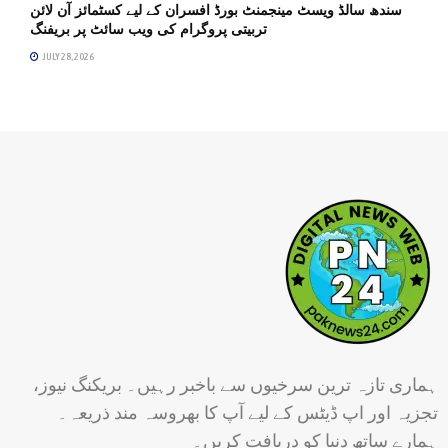
سندھ سالڈ ویسٹ مینجمنٹ بورڈ افسران کے لیے کسٹمائز آن لائن
تربیتی پروگرام کی ویب سائٹ پر بریفنگ
JULY 28, 2026
ہماری تازہ ترین سرخیوں سے باخبر رہیں۔ بریکنگ نیوز،
تجزیہ اور اپ ڈیٹس کے لیے آپ کا بھروسہ مند ذریعہ۔
ہمارے ساتھ دنیا کو دریافت کریں۔