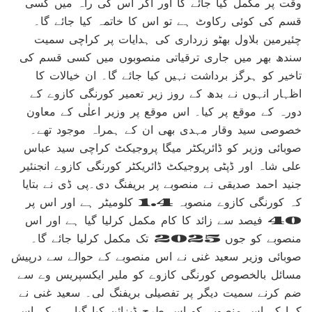
وقت پر مکمل کیا جائے گا اور اگر اس کی راہ میں کسی
قسم کی کوئی رکاوٹ ہے تو اس کا خاتمہ کیا جائے گا۔
چئیرمین بلاول بھٹو زرداری کی ہدایات پر کراچی سمیت
سندھ بھر میں جاری ترقیاتی منصوبوں میں کسی قسم کی
تاخیر کو ہرگز برداشت نہیں کیا جائے گا۔ ان خیالات کا
اظہار انہوں نے بدھ کے روز زیر تعمیر کورنگی کازوے کے
دورہ کے موقع پر کیا۔ اس موقع پر وزیر اعلٰی کے معاون
خصوصی سید وقار مہدی بھی ان کے ہمراہ موجود تھے۔
صوبائی وزیر کو ڈائریکٹر میگا پروجیکٹ کراچی سید عباس
علی شاہ اور ڈپٹی پروجیکٹ ڈائریکٹر کورنگی کازوے انجنئیر
جنید احمد صدیقی نے منصوبے پر بریفنگ دی۔پی ڈی نے بتایا
کہ کورنگی کازوے منصوبہ 1.4 کلومیٹر ہے اور اس پر
40 فیصد سے زائد کا کام مکمل کرلیا گیا ہے اور اس
منصوبے کو جوں 2025 تک مکمل کرلیا جائے گا۔
صوبائی وزیر سعید غنی نے اس منصوبے کے حوالے سے درپیش
مسائل بالخصوص کورنگی کازوے کو ملیر ایکسپریس وے سے
ضم کرنے سمیت دیگر پر تفصیلی بریفنگ لی۔ سعید غنی نے
کہا کہ اس منصوبے کو اس طرح ڈیزائن کیا گیا ہے کہ اس