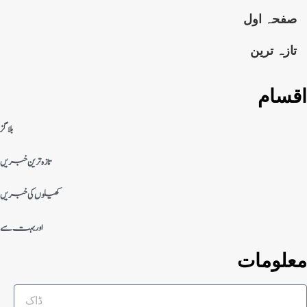
صفحہ اول
تازہ ترین
اقسام
بلاگز
تازہ ترین خبریں
کھیلوں کی خبریں
اور بہت سے
معلومات