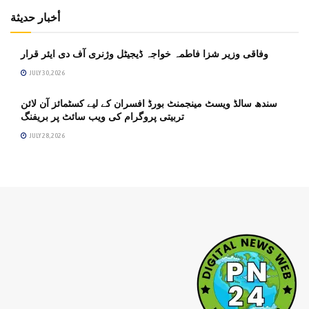
أخبار حديثة
وفاقی وزیر شزا فاطمہ خواجہ ڈیجیٹل وژنری آف دی ایئر قرار
JULY 30, 2026
سندھ سالڈ ویسٹ مینجمنٹ بورڈ افسران کے لیے کسٹمائز آن لائن
تربیتی پروگرام کی ویب سائٹ پر بریفنگ
JULY 28, 2026