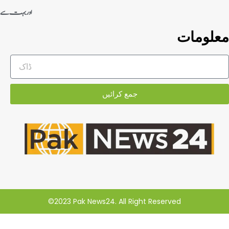
اور بہت سے
معلومات
جمع کرائیں
©2023 Pak News24. All Right Reserved