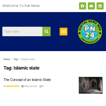
Welcome To Pak News
صفحہ اول
Home
Tag
Islamic state
Tag:
Islamic state
The Concept of an Islamic State
BY
ABID HUSSAIN
APRIL 18, 2024
0