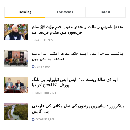
Trending
Comments
Latest
تحفظِ ناموسِ رسالت و تحفظِ عقیدۂِ ختمِ نبوّت ﷺ تمام
فریضوں میں مقدم فریضہ ھے
MARCH 15, 2024
پاکستانی خواتین اپنے خلاف نفرت انگیز مواد سے
نمٹنا جانتی ہیں
JULY 29, 2024
ایم ڈی سالڈ ویسٹ نے ’’ ایس ایس ڈبلیوایم بی بلنگ
پورٹل‘‘ کا افتتاح کر دیا
NOVEMBER 1, 2024
مینگرووز : سائبیرین پرندوں کی نقل مکانی کی عارضی
پناہ گاہیں
OCTOBER 16, 2024